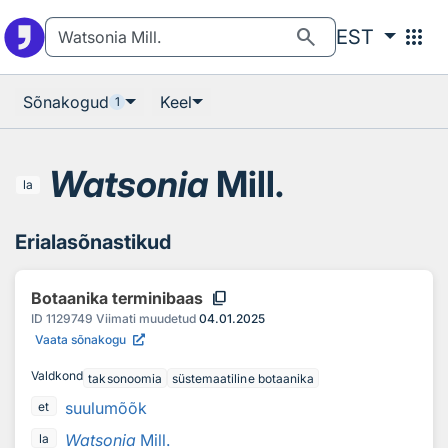
Otsingu juurde
Põhisisu juurde
search
apps
EST
Sõnakogud
Keel
1
Watsonia
Mill.
la
Erialasõnastikud
content_copy
Botaanika terminibaas
ID
1129749
Viimati muudetud
04.01.2025
Vaata sõnakogu
Valdkond
taksonoomia
süstemaatiline botaanika
suulumõõk
et
Watsonia
Mill.
la