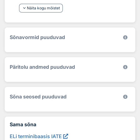
keyboard_arrow_down
Näita kogu mõistet
Sõnavormid puuduvad
Päritolu andmed puuduvad
Sõna seosed puuduvad
Sama sõna
ELi terminibaasis IATE