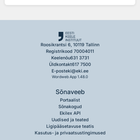
Roosikrantsi 6, 10119 Tallinn
Registrikood 70004011
Keelenõu
631 3731
Üldkontakt
617 7500
E-post
eki@eki.ee
Wordweb App 1.48.0
Sõnaveeb
Portaalist
Sõnakogud
Ekilex API
Uudised ja teated
Ligipääsetavuse teatis
Kasutus- ja privaatsustingimused