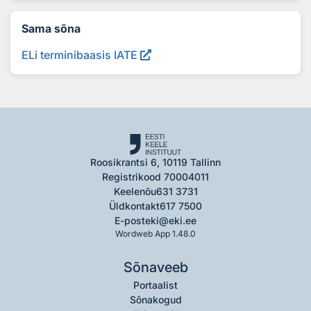
Sama sõna
ELi terminibaasis IATE
Roosikrantsi 6, 10119 Tallinn
Registrikood 70004011
Keelenõu
631 3731
Üldkontakt
617 7500
E-post
eki@eki.ee
Wordweb App 1.48.0
Sõnaveeb
Portaalist
Sõnakogud