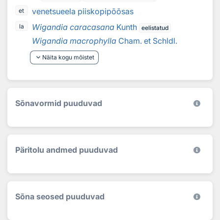
venetsueela piiskopipõõsas
et
Wigandia caracasana
Kunth
la
eelistatud
Wigandia macrophylla
Cham. et Schldl.
keyboard_arrow_down
Näita kogu mõistet
Sõnavormid puuduvad
Päritolu andmed puuduvad
Sõna seosed puuduvad