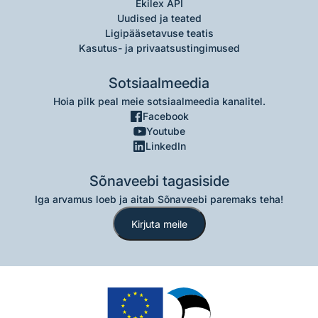
Ekilex API
Uudised ja teated
Ligipääsetavuse teatis
Kasutus- ja privaatsustingimused
Sotsiaalmeedia
Hoia pilk peal meie sotsiaalmeedia kanalitel.
Facebook
Youtube
LinkedIn
Sõnaveebi tagasiside
Iga arvamus loeb ja aitab Sõnaveebi paremaks teha!
Kirjuta meile