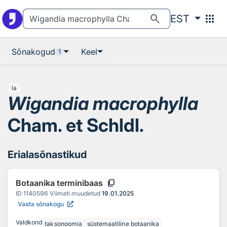
Otsingu juurde
Põhisisu juurde
search
apps
EST
Sõnakogud
Keel
1
la
Wigandia macrophylla
Cham. et Schldl.
Erialasõnastikud
content_copy
Botaanika terminibaas
ID
1140596
Viimati muudetud
19.01.2025
Vaata sõnakogu
Valdkond
taksonoomia
süstemaatiline botaanika