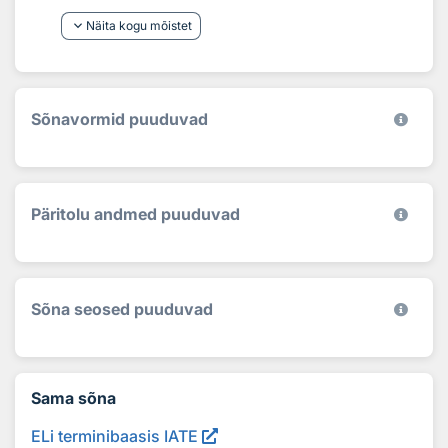
keyboard_arrow_down
Näita kogu mõistet
Sõnavormid puuduvad
Päritolu andmed puuduvad
Sõna seosed puuduvad
Sama sõna
ELi terminibaasis IATE