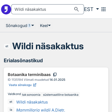
Otsingu juurde
Põhisisu juurde
search
apps
EST
Sõnakogud
Keel
1
Wildi näsakaktus
et
Erialasõnastikud
content_copy
Botaanika terminibaas
ID
1135194
Viimati muudetud
14.01.2025
Vaata sõnakogu
Valdkond
taksonoomia
süstemaatiline botaanika
Wildi näsakaktus
et
Mammillaria wildii
A.Dietr.
la