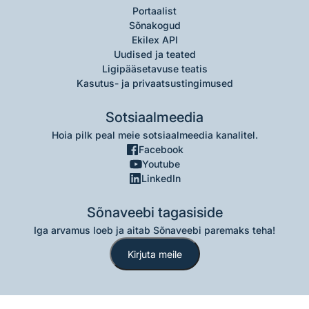
Portaalist
Sõnakogud
Ekilex API
Uudised ja teated
Ligipääsetavuse teatis
Kasutus- ja privaatsustingimused
Sotsiaalmeedia
Hoia pilk peal meie sotsiaalmeedia kanalitel.
Facebook
Youtube
LinkedIn
Sõnaveebi tagasiside
Iga arvamus loeb ja aitab Sõnaveebi paremaks teha!
Kirjuta meile