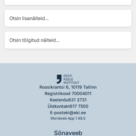
Otsin lisanäiteid...
Otsin tõlgitud näiteid...
Roosikrantsi 6, 10119 Tallinn
Registrikood 70004011
Keelenõu
631 3731
Üldkontakt
617 7500
E-post
eki@eki.ee
Wordweb App 1.48.0
Sõnaveeb