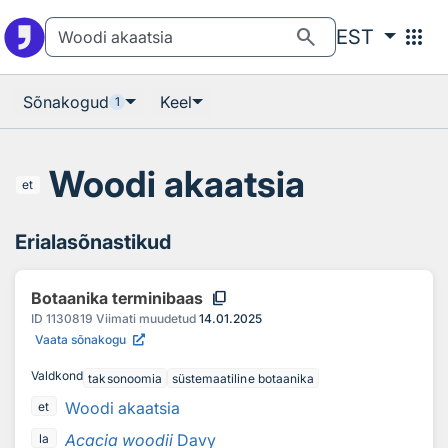
Otsingu juurde
Põhisisu juurde
search
apps
EST
Sõnakogud
Keel
1
Woodi akaatsia
et
Erialasõnastikud
content_copy
Botaanika terminibaas
ID
1130819
Viimati muudetud
14.01.2025
Vaata sõnakogu
Valdkond
taksonoomia
süstemaatiline botaanika
Woodi akaatsia
et
Acacia woodii
Davy
la