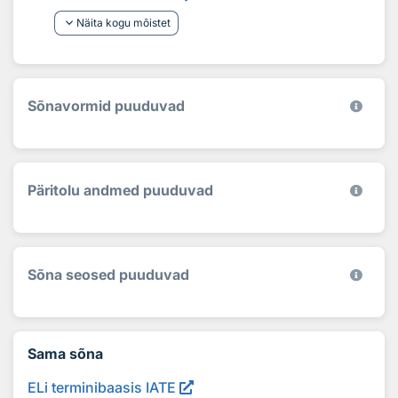
keyboard_arrow_down
Näita kogu mõistet
Sõnavormid puuduvad
Päritolu andmed puuduvad
Sõna seosed puuduvad
Sama sõna
ELi terminibaasis IATE