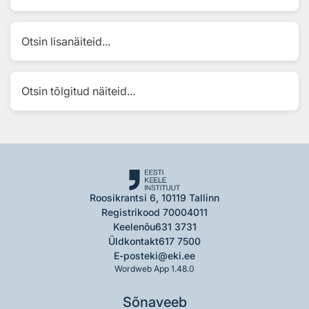
Otsin lisanäiteid...
Otsin tõlgitud näiteid...
Roosikrantsi 6, 10119 Tallinn
Registrikood 70004011
Keelenõu
631 3731
Üldkontakt
617 7500
E-post
eki@eki.ee
Wordweb App 1.48.0
Sõnaveeb