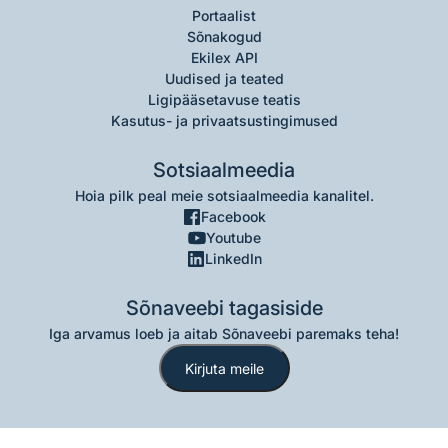
Portaalist
Sõnakogud
Ekilex API
Uudised ja teated
Ligipääsetavuse teatis
Kasutus- ja privaatsustingimused
Sotsiaalmeedia
Hoia pilk peal meie sotsiaalmeedia kanalitel.
Facebook
Youtube
LinkedIn
Sõnaveebi tagasiside
Iga arvamus loeb ja aitab Sõnaveebi paremaks teha!
Kirjuta meile