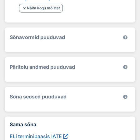
keyboard_arrow_down
Näita kogu mõistet
Sõnavormid puuduvad
Päritolu andmed puuduvad
Sõna seosed puuduvad
Sama sõna
ELi terminibaasis IATE