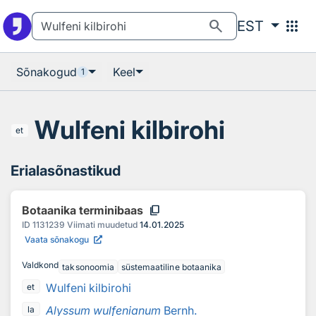
Otsingu juurde
Põhisisu juurde
search
apps
EST
Sõnakogud
Keel
1
Wulfeni kilbirohi
et
Erialasõnastikud
content_copy
Botaanika terminibaas
ID
1131239
Viimati muudetud
14.01.2025
Vaata sõnakogu
Valdkond
taksonoomia
süstemaatiline botaanika
Wulfeni kilbirohi
et
Alyssum wulfenianum
Bernh.
la