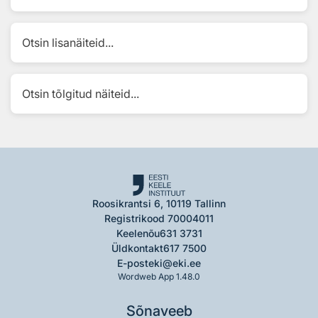
Otsin lisanäiteid...
Otsin tõlgitud näiteid...
Roosikrantsi 6, 10119 Tallinn
Registrikood 70004011
Keelenõu
631 3731
Üldkontakt
617 7500
E-post
eki@eki.ee
Wordweb App 1.48.0
Sõnaveeb