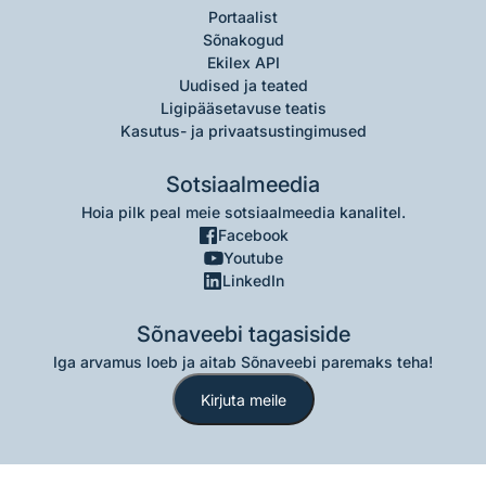
Portaalist
Sõnakogud
Ekilex API
Uudised ja teated
Ligipääsetavuse teatis
Kasutus- ja privaatsustingimused
Sotsiaalmeedia
Hoia pilk peal meie sotsiaalmeedia kanalitel.
Facebook
Youtube
LinkedIn
Sõnaveebi tagasiside
Iga arvamus loeb ja aitab Sõnaveebi paremaks teha!
Kirjuta meile