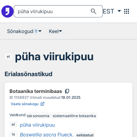
Otsingu juurde
Põhisisu juurde
search
apps
EST
Sõnakogud
Keel
1
püha viirukipuu
et
Erialasõnastikud
content_copy
Botaanika terminibaas
ID
1138927
Viimati muudetud
19.01.2025
Vaata sõnakogu
Valdkond
taksonoomia
süstemaatiline botaanika
püha viirukipuu
et
Boswellia sacra
Flueck.
la
eelistatud