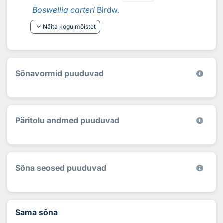
Boswellia carteri
Birdw.
keyboard_arrow_down
Näita kogu mõistet
Sõnavormid puuduvad
Päritolu andmed puuduvad
Sõna seosed puuduvad
Sama sõna