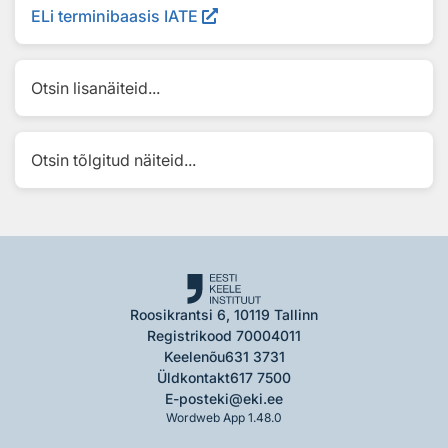
ELi terminibaasis IATE
Otsin lisanäiteid...
Otsin tõlgitud näiteid...
Roosikrantsi 6, 10119 Tallinn
Registrikood 70004011
Keelenõu
631 3731
Üldkontakt
617 7500
E-post
eki@eki.ee
Wordweb App 1.48.0