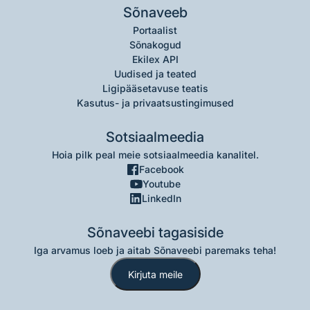
Sõnaveeb
Portaalist
Sõnakogud
Ekilex API
Uudised ja teated
Ligipääsetavuse teatis
Kasutus- ja privaatsustingimused
Sotsiaalmeedia
Hoia pilk peal meie sotsiaalmeedia kanalitel.
Facebook
Youtube
LinkedIn
Sõnaveebi tagasiside
Iga arvamus loeb ja aitab Sõnaveebi paremaks teha!
Kirjuta meile