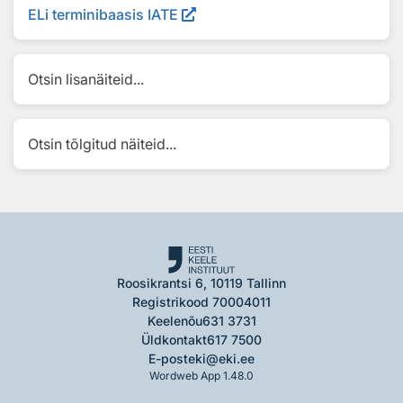
ELi terminibaasis IATE
Otsin lisanäiteid...
Otsin tõlgitud näiteid...
Roosikrantsi 6, 10119 Tallinn
Registrikood 70004011
Keelenõu
631 3731
Üldkontakt
617 7500
E-post
eki@eki.ee
Wordweb App 1.48.0