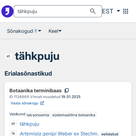
Otsingu juurde
Põhisisu juurde
search
apps
EST
Sõnakogud
Keel
1
tähkpuju
et
Erialasõnastikud
content_copy
Botaanika terminibaas
ID
1138869
Viimati muudetud
19.01.2025
Vaata sõnakogu
Valdkond
taksonoomia
süstemaatiline botaanika
tähkpuju
et
Artemisia genipi
Weber ex Stechm.
la
eelistatud