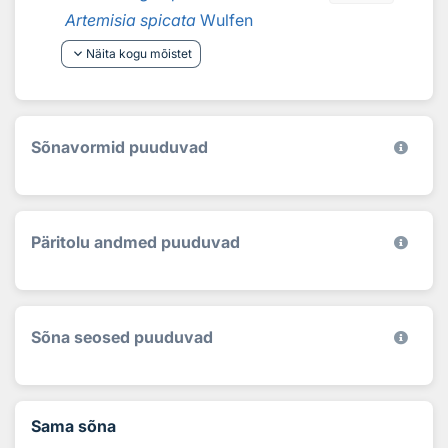
Artemisia spicata
Wulfen
keyboard_arrow_down
Näita kogu mõistet
Sõnavormid puuduvad
Päritolu andmed puuduvad
Sõna seosed puuduvad
Sama sõna