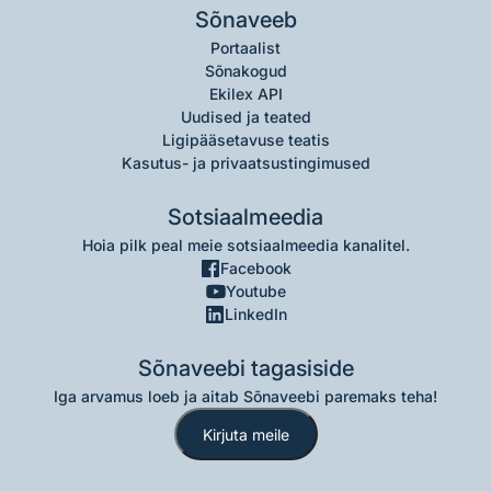
Sõnaveeb
Portaalist
Sõnakogud
Ekilex API
Uudised ja teated
Ligipääsetavuse teatis
Kasutus- ja privaatsustingimused
Sotsiaalmeedia
Hoia pilk peal meie sotsiaalmeedia kanalitel.
Facebook
Youtube
LinkedIn
Sõnaveebi tagasiside
Iga arvamus loeb ja aitab Sõnaveebi paremaks teha!
Kirjuta meile