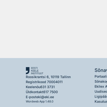
Sõna
Portaali
Roosikrantsi 6, 10119 Tallinn
Sõnako
Registrikood 70004011
Ekilex 
Keelenõu
631 3731
Uudised
Üldkontakt
617 7500
Ligipää
E-post
eki@eki.ee
Kasutus
Wordweb App 1.48.0