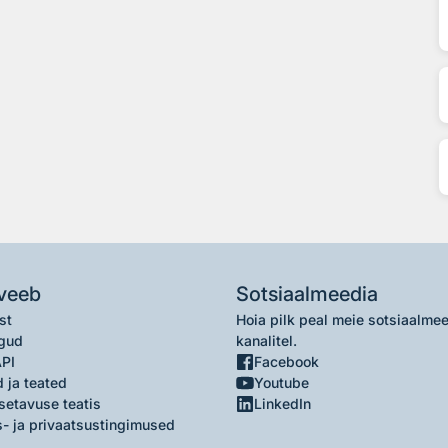
veeb
Sotsiaalmeedia
st
Hoia pilk peal meie sotsiaalme
gud
kanalitel.
API
Facebook
 ja teated
Youtube
setavuse teatis
LinkedIn
- ja privaatsustingimused