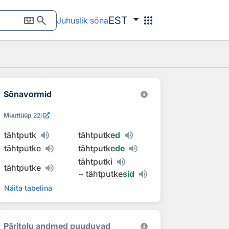
keyboard
search
apps
EST
Juhuslik sõna
Sõnavormid
Muuttüüp
22i
tähtputk
tähtputke
d
tähtputke
tähtputke
de
tähtputki
tähtputke
~
tähtputke
sid
Näita tabelina
Päritolu andmed puuduvad