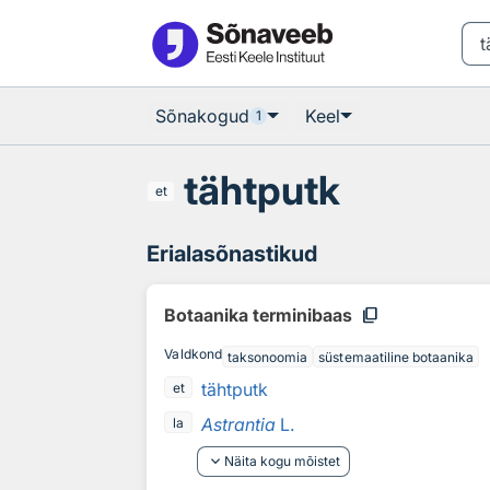
Otsingu juurde
Põhisisu juurde
Sõnakogud
Keel
1
tähtputk
et
Erialasõnastikud
content_copy
Botaanika terminibaas
Valdkond
taksonoomia
süstemaatiline botaanika
tähtputk
et
Astrantia
L.
la
keyboard_arrow_down
Näita kogu mõistet