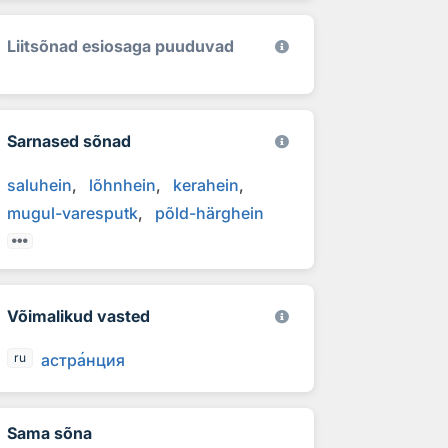
Liitsõnad esiosaga puuduvad
Sarnased sõnad
saluhein
lõhnhein
kerahein
mugul-varesputk
põld-härghein
Võimalikud vasted
астр
а
нция
ru
Sama sõna