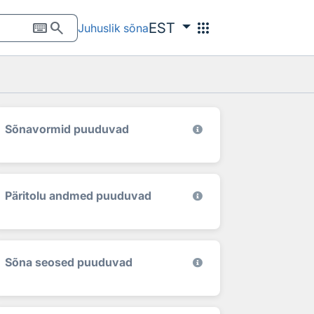
keyboard
search
apps
EST
Juhuslik sõna
Sõnavormid puuduvad
Päritolu andmed puuduvad
Sõna seosed puuduvad