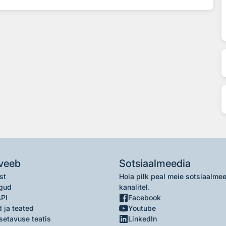
veeb
Sotsiaalmeedia
st
Hoia pilk peal meie sotsiaalme
gud
kanalitel.
API
Facebook
 ja teated
Youtube
setavuse teatis
LinkedIn