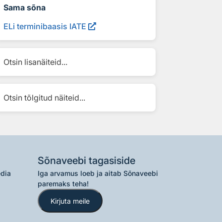
Sama sõna
ELi terminibaasis IATE
Otsin lisanäiteid...
Otsin tõlgitud näiteid...
Sõnaveebi tagasiside
edia
Iga arvamus loeb ja aitab Sõnaveebi
paremaks teha!
Kirjuta meile