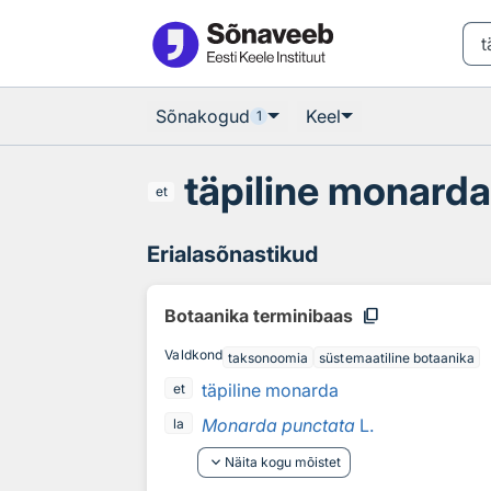
Otsingu juurde
Põhisisu juurde
Sõnakogud
Keel
1
täpiline monard
et
Erialasõnastikud
content_copy
Botaanika terminibaas
Valdkond
taksonoomia
süstemaatiline botaanika
täpiline monarda
et
Monarda punctata
L.
la
keyboard_arrow_down
Näita kogu mõistet