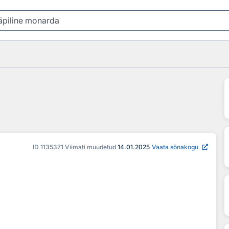
a
ID
1135371
Viimati muudetud
14.01.2025
Vaata sõnakogu