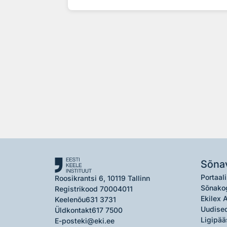
Sõna
Portaali
Roosikrantsi 6, 10119 Tallinn
Sõnako
Registrikood 70004011
Ekilex 
Keelenõu
631 3731
Uudised
Üldkontakt
617 7500
Ligipää
E-post
eki@eki.ee