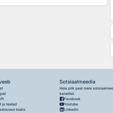
veeb
Sotsiaalmeedia
st
Hoia pilk peal meie sotsiaalme
gud
kanalitel.
API
Facebook
 ja teated
Youtube
setavuse teatis
LinkedIn