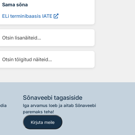
Sama sõna
ELi terminibaasis IATE
Otsin lisanäiteid...
Otsin tõlgitud näiteid...
Sõnaveebi tagasiside
edia
Iga arvamus loeb ja aitab Sõnaveebi
paremaks teha!
Kirjuta meile