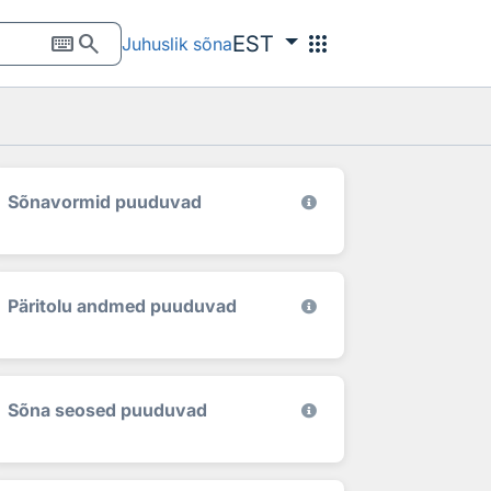
keyboard
search
apps
EST
Juhuslik sõna
Sõnavormid puuduvad
Päritolu andmed puuduvad
Sõna seosed puuduvad