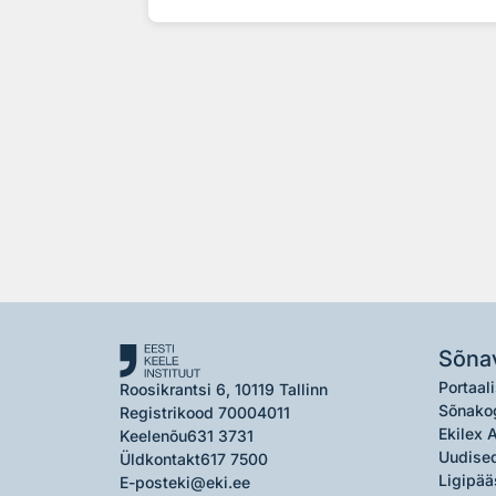
Sõna
Portaali
Roosikrantsi 6, 10119 Tallinn
Sõnako
Registrikood 70004011
Ekilex 
Keelenõu
631 3731
Uudised
Üldkontakt
617 7500
Ligipää
E-post
eki@eki.ee