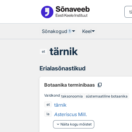
Otsingu juurde
Põhisisu juurde
Sõnakogud
Keel
1
tärnik
et
Erialasõnastikud
content_copy
Botaanika terminibaas
Valdkond
taksonoomia
süstemaatiline botaanika
tärnik
et
Asteriscus
Mill.
la
keyboard_arrow_down
Näita kogu mõistet