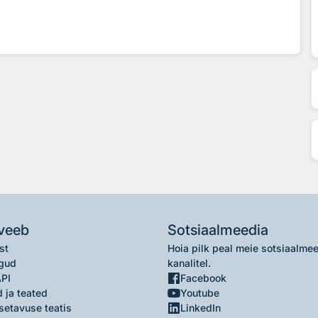
veeb
Sotsiaalmeedia
st
Hoia pilk peal meie sotsiaalme
gud
kanalitel.
API
Facebook
 ja teated
Youtube
setavuse teatis
LinkedIn