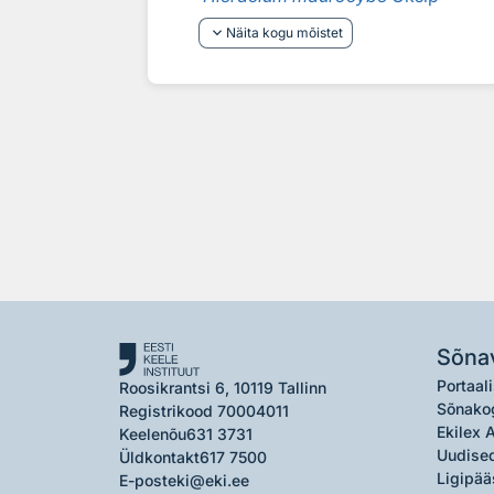
keyboard_arrow_down
Näita kogu mõistet
Sõna
Portaali
Roosikrantsi 6, 10119 Tallinn
Sõnako
Registrikood 70004011
Ekilex 
Keelenõu
631 3731
Uudised
Üldkontakt
617 7500
Ligipää
E-post
eki@eki.ee