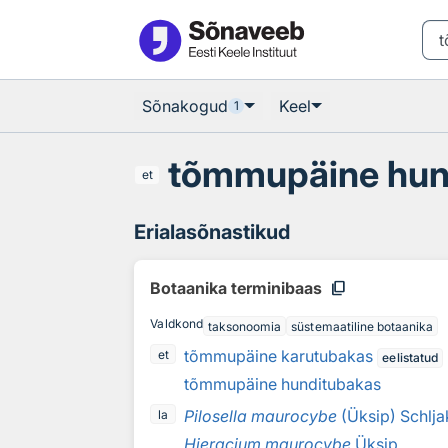
Otsingu juurde
Põhisisu juurde
Sõnakogud
Keel
1
tõmmupäine hun
et
Erialasõnastikud
content_copy
Botaanika terminibaas
Valdkond
taksonoomia
süstemaatiline botaanika
tõmmupäine karutubakas
et
eelistatud
tõmmupäine hunditubakas
Pilosella maurocybe
(Üksip) Schlja
la
Hieracium maurocybe
Üksip