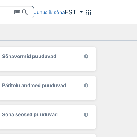
keyboard
search
apps
EST
Juhuslik sõna
Sõnavormid puuduvad
Päritolu andmed puuduvad
Sõna seosed puuduvad