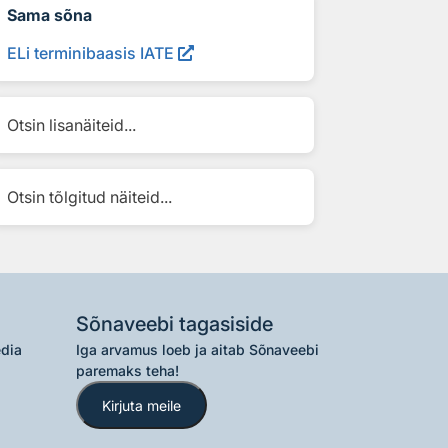
Sama sõna
ELi terminibaasis IATE
Otsin lisanäiteid...
Otsin tõlgitud näiteid...
Sõnaveebi tagasiside
edia
Iga arvamus loeb ja aitab Sõnaveebi
paremaks teha!
Kirjuta meile