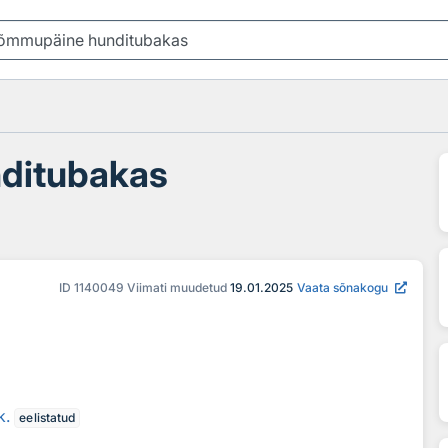
ditubakas
ID
1140049
Viimati muudetud
19.01.2025
Vaata sõnakogu
k.
eelistatud