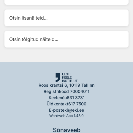
Otsin lisanäiteid...
Otsin tõlgitud näiteid...
Roosikrantsi 6, 10119 Tallinn
Registrikood 70004011
Keelenõu
631 3731
Üldkontakt
617 7500
E-post
eki@eki.ee
Wordweb App 1.48.0
Sõnaveeb