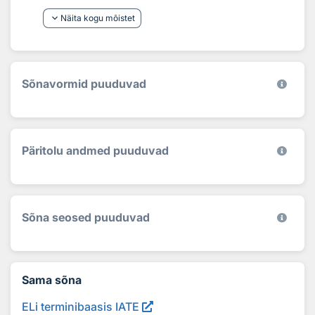
keyboard_arrow_down
Näita kogu mõistet
Sõnavormid puuduvad
Päritolu andmed puuduvad
Sõna seosed puuduvad
Sama sõna
ELi terminibaasis IATE