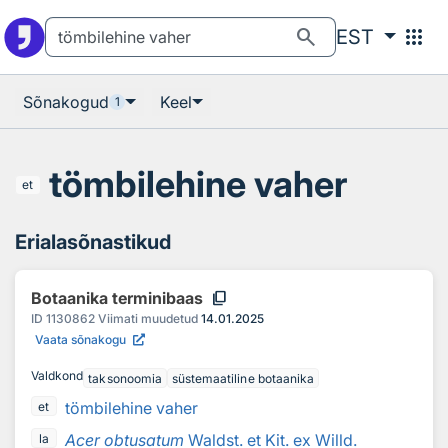
Otsingu juurde
Põhisisu juurde
search
apps
EST
Sõnakogud
Keel
1
tömbilehine vaher
et
Erialasõnastikud
content_copy
Botaanika terminibaas
ID
1130862
Viimati muudetud
14.01.2025
Vaata sõnakogu
Valdkond
taksonoomia
süstemaatiline botaanika
tömbilehine vaher
et
Acer obtusatum
Waldst. et Kit. ex Willd.
la