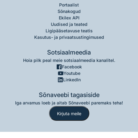
Portaalist
Sõnakogud
Ekilex API
Uudised ja teated
Ligipääsetavuse teatis
Kasutus- ja privaatsustingimused
Sotsiaalmeedia
Hoia pilk peal meie sotsiaalmeedia kanalitel.
Facebook
Youtube
LinkedIn
Sõnaveebi tagasiside
Iga arvamus loeb ja aitab Sõnaveebi paremaks teha!
Kirjuta meile