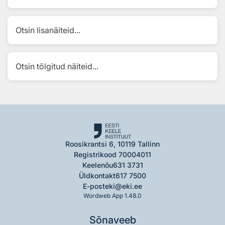
Otsin lisanäiteid...
Otsin tõlgitud näiteid...
Roosikrantsi 6, 10119 Tallinn
Registrikood 70004011
Keelenõu
631 3731
Üldkontakt
617 7500
E-post
eki@eki.ee
Wordweb App 1.48.0
Sõnaveeb