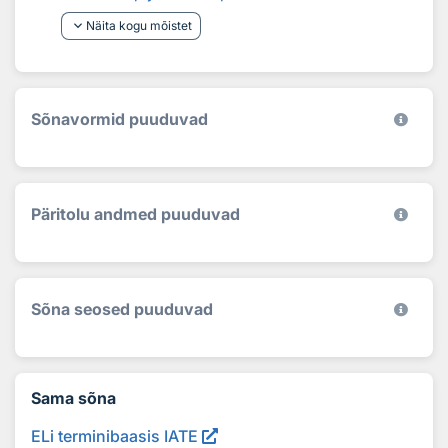
keyboard_arrow_down
Näita kogu mõistet
Sõnavormid puuduvad
Päritolu andmed puuduvad
Sõna seosed puuduvad
Sama sõna
ELi terminibaasis IATE