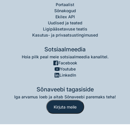
Portaalist
Sõnakogud
Ekilex API
Uudised ja teated
Ligipääsetavuse teatis
Kasutus- ja privaatsustingimused
Sotsiaalmeedia
Hoia pilk peal meie sotsiaalmeedia kanalitel.
Facebook
Youtube
LinkedIn
Sõnaveebi tagasiside
Iga arvamus loeb ja aitab Sõnaveebi paremaks teha!
Kirjuta meile