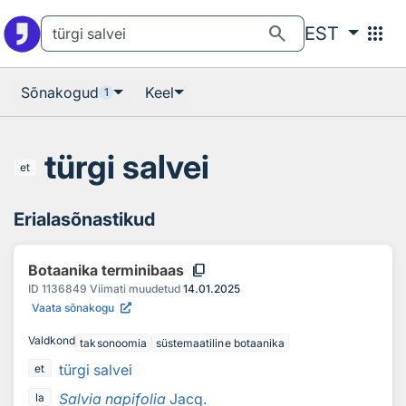
Otsingu juurde
Põhisisu juurde
search
apps
EST
Sõnakogud
Keel
1
türgi salvei
et
Erialasõnastikud
content_copy
Botaanika terminibaas
ID
1136849
Viimati muudetud
14.01.2025
Vaata sõnakogu
Valdkond
taksonoomia
süstemaatiline botaanika
türgi salvei
et
Salvia napifolia
Jacq.
la