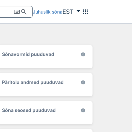
keyboard
search
apps
EST
Juhuslik sõna
Sõnavormid puuduvad
Päritolu andmed puuduvad
Sõna seosed puuduvad