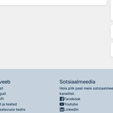
veeb
Sotsiaalmeedia
st
Hoia pilk peal meie sotsiaalme
gud
kanalitel.
API
Facebook
 ja teated
Youtube
setavuse teatis
LinkedIn