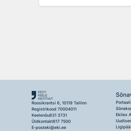
Sõna
Portaali
Roosikrantsi 6, 10119 Tallinn
Sõnako
Registrikood 70004011
Ekilex 
Keelenõu
631 3731
Uudised
Üldkontakt
617 7500
Ligipää
E-post
eki@eki.ee