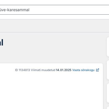
l
ID
1134813
Viimati muudetud
14.01.2025
Vaata sõnakogu