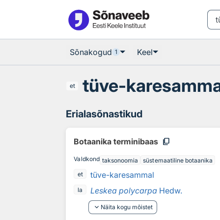
Otsingu juurde
Põhisisu juurde
Sõnakogud
Keel
1
tüve-karesamma
et
Erialasõnastikud
content_copy
Botaanika terminibaas
Valdkond
taksonoomia
süstemaatiline botaanika
tüve-karesammal
et
Leskea polycarpa
Hedw.
la
keyboard_arrow_down
Näita kogu mõistet