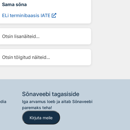
Sama sõna
ELi terminibaasis IATE
Otsin lisanäiteid...
Otsin tõlgitud näiteid...
Sõnaveebi tagasiside
edia
Iga arvamus loeb ja aitab Sõnaveebi
paremaks teha!
Kirjuta meile