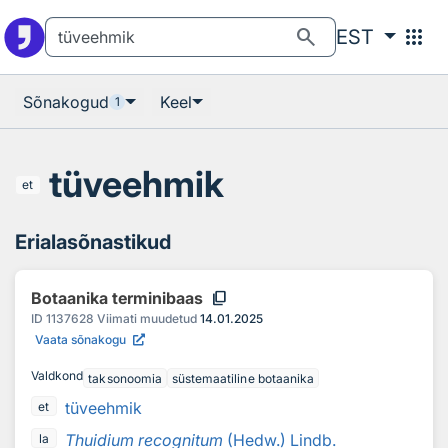
Otsingu juurde
Põhisisu juurde
search
apps
EST
Sõnakogud
Keel
1
tüveehmik
et
Erialasõnastikud
content_copy
Botaanika terminibaas
ID
1137628
Viimati muudetud
14.01.2025
Vaata sõnakogu
Valdkond
taksonoomia
süstemaatiline botaanika
tüveehmik
et
Thuidium recognitum
(Hedw.) Lindb.
la