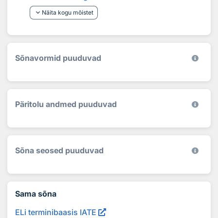
keyboard_arrow_down
Näita kogu mõistet
Sõnavormid puuduvad
Päritolu andmed puuduvad
Sõna seosed puuduvad
Sama sõna
ELi terminibaasis IATE