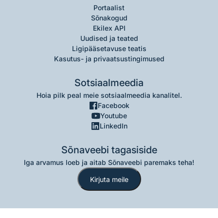
Portaalist
Sõnakogud
Ekilex API
Uudised ja teated
Ligipääsetavuse teatis
Kasutus- ja privaatsustingimused
Sotsiaalmeedia
Hoia pilk peal meie sotsiaalmeedia kanalitel.
Facebook
Youtube
LinkedIn
Sõnaveebi tagasiside
Iga arvamus loeb ja aitab Sõnaveebi paremaks teha!
Kirjuta meile