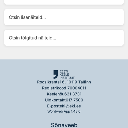
Otsin lisanäiteid...
Otsin tõlgitud näiteid...
Roosikrantsi 6, 10119 Tallinn
Registrikood 70004011
Keelenõu
631 3731
Üldkontakt
617 7500
E-post
eki@eki.ee
Wordweb App 1.48.0
Sõnaveeb