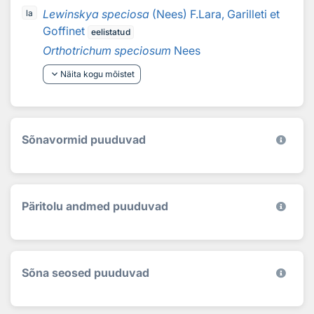
Lewinskya speciosa
(Nees) F.Lara, Garilleti et
la
Goffinet
eelistatud
Orthotrichum speciosum
Nees
keyboard_arrow_down
Näita kogu mõistet
Sõnavormid puuduvad
Päritolu andmed puuduvad
Sõna seosed puuduvad