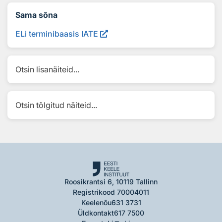
Sama sõna
ELi terminibaasis IATE
Otsin lisanäiteid...
Otsin tõlgitud näiteid...
Roosikrantsi 6, 10119 Tallinn
Registrikood 70004011
Keelenõu
631 3731
Üldkontakt
617 7500