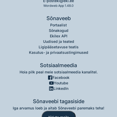
E-post
eki@eki.ee
Wordweb App 1.48.0
Sõnaveeb
Portaalist
Sõnakogud
Ekilex API
Uudised ja teated
Ligipääsetavuse teatis
Kasutus- ja privaatsustingimused
Sotsiaalmeedia
Hoia pilk peal meie sotsiaalmeedia kanalitel.
Facebook
Youtube
LinkedIn
Sõnaveebi tagasiside
Iga arvamus loeb ja aitab Sõnaveebi paremaks teha!