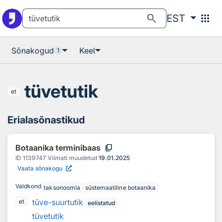
Otsingu juurde
Põhisisu juurde
search
apps
EST
Sõnakogud
Keel
1
tüvetutik
et
Erialasõnastikud
content_copy
Botaanika terminibaas
ID
1139747
Viimati muudetud
19.01.2025
Vaata sõnakogu
Valdkond
taksonoomia
süstemaatiline botaanika
tüve-suurtutik
et
eelistatud
tüvetutik