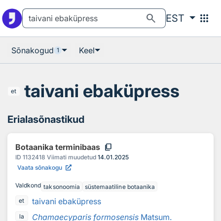
Otsingu juurde
Põhisisu juurde
search
apps
EST
Sõnakogud
Keel
1
taivani ebaküpress
et
Erialasõnastikud
content_copy
Botaanika terminibaas
ID
1132418
Viimati muudetud
14.01.2025
Vaata sõnakogu
Valdkond
taksonoomia
süstemaatiline botaanika
taivani ebaküpress
et
Chamaecyparis formosensis
Matsum.
la