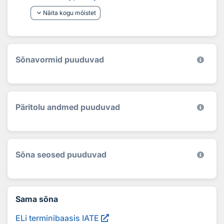
keyboard_arrow_down
Näita kogu mõistet
Sõnavormid puuduvad
Päritolu andmed puuduvad
Sõna seosed puuduvad
Sama sõna
ELi terminibaasis IATE