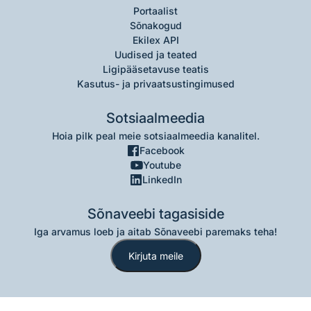
Portaalist
Sõnakogud
Ekilex API
Uudised ja teated
Ligipääsetavuse teatis
Kasutus- ja privaatsustingimused
Sotsiaalmeedia
Hoia pilk peal meie sotsiaalmeedia kanalitel.
Facebook
Youtube
LinkedIn
Sõnaveebi tagasiside
Iga arvamus loeb ja aitab Sõnaveebi paremaks teha!
Kirjuta meile