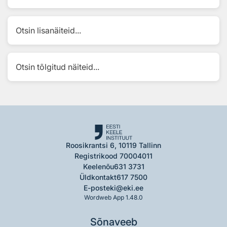
Otsin lisanäiteid...
Otsin tõlgitud näiteid...
Roosikrantsi 6, 10119 Tallinn
Registrikood 70004011
Keelenõu
631 3731
Üldkontakt
617 7500
E-post
eki@eki.ee
Wordweb App 1.48.0
Sõnaveeb