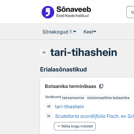
Otsingu juurde
Põhisisu juurde
Sõnakogud
Keel
1
tari-tihashein
et
Erialasõnastikud
content_copy
Botaanika terminibaas
Valdkond
taksonoomia
süstemaatiline botaanika
tari-tihashein
et
Scutellaria scordiifolia
Fisch. ex Sc
la
keyboard_arrow_down
Näita kogu mõistet