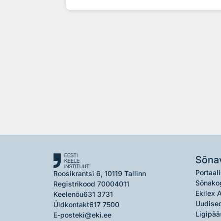
Sõna
Portaali
Roosikrantsi 6, 10119 Tallinn
Sõnako
Registrikood 70004011
Ekilex 
Keelenõu
631 3731
Uudised
Üldkontakt
617 7500
Ligipää
E-post
eki@eki.ee