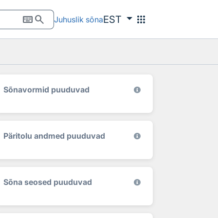
keyboard
search
apps
EST
Juhuslik sõna
Sõnavormid puuduvad
Päritolu andmed puuduvad
Sõna seosed puuduvad