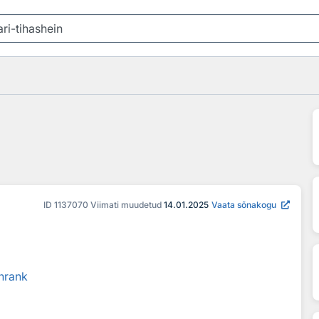
ID
1137070
Viimati muudetud
14.01.2025
Vaata sõnakogu
hrank