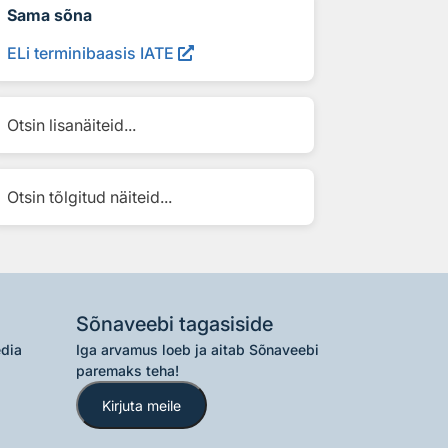
Sama sõna
ELi terminibaasis IATE
Otsin lisanäiteid...
Otsin tõlgitud näiteid...
Sõnaveebi tagasiside
edia
Iga arvamus loeb ja aitab Sõnaveebi
paremaks teha!
Kirjuta meile