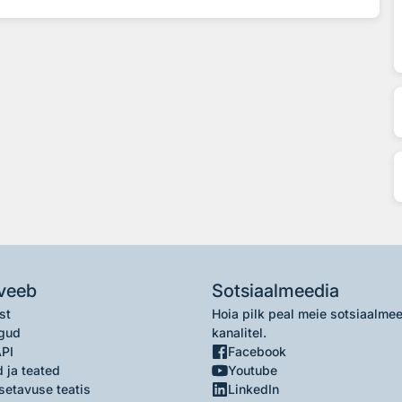
veeb
Sotsiaalmeedia
st
Hoia pilk peal meie sotsiaalme
gud
kanalitel.
API
Facebook
 ja teated
Youtube
setavuse teatis
LinkedIn