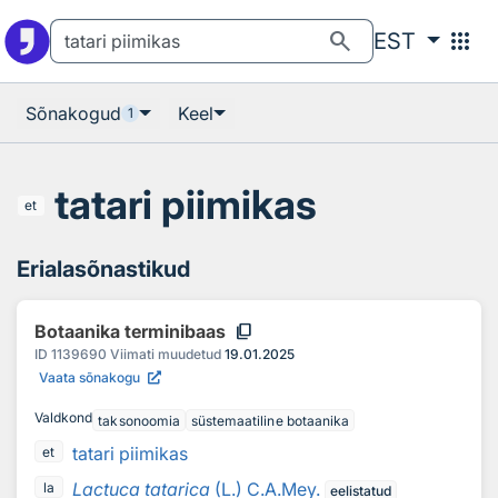
Otsingu juurde
Põhisisu juurde
search
apps
EST
Sõnakogud
Keel
1
tatari piimikas
et
Erialasõnastikud
content_copy
Botaanika terminibaas
ID
1139690
Viimati muudetud
19.01.2025
Vaata sõnakogu
Valdkond
taksonoomia
süstemaatiline botaanika
tatari piimikas
et
Lactuca tatarica
(L.) C.A.Mey.
la
eelistatud