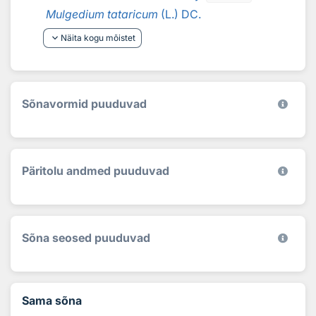
Mulgedium tataricum
(L.) DC.
keyboard_arrow_down
Näita kogu mõistet
Sõnavormid puuduvad
Päritolu andmed puuduvad
Sõna seosed puuduvad
Sama sõna