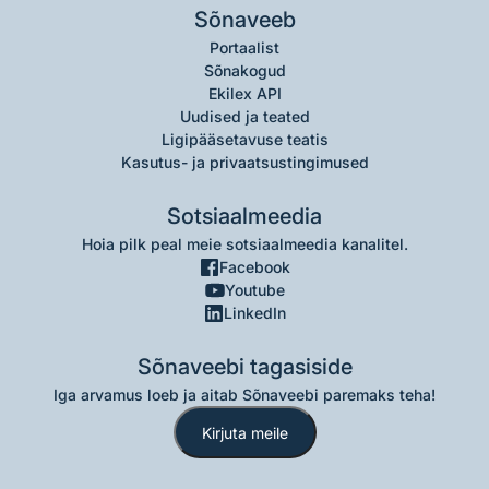
Sõnaveeb
Portaalist
Sõnakogud
Ekilex API
Uudised ja teated
Ligipääsetavuse teatis
Kasutus- ja privaatsustingimused
Sotsiaalmeedia
Hoia pilk peal meie sotsiaalmeedia kanalitel.
Facebook
Youtube
LinkedIn
Sõnaveebi tagasiside
Iga arvamus loeb ja aitab Sõnaveebi paremaks teha!
Kirjuta meile