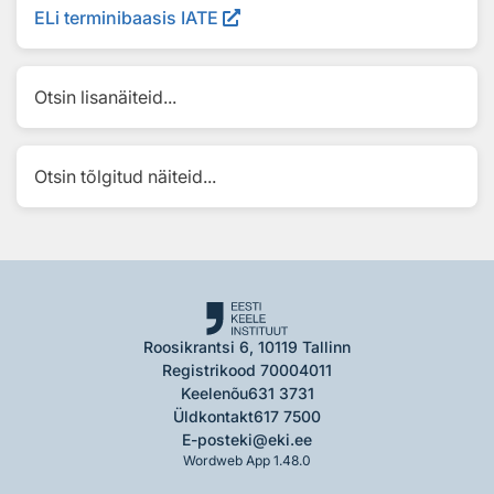
ELi terminibaasis IATE
Otsin lisanäiteid...
Otsin tõlgitud näiteid...
Roosikrantsi 6, 10119 Tallinn
Registrikood 70004011
Keelenõu
631 3731
Üldkontakt
617 7500
E-post
eki@eki.ee
Wordweb App 1.48.0