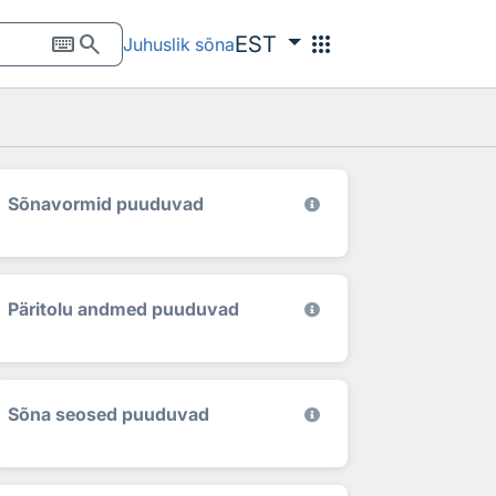
keyboard
search
apps
EST
Juhuslik sõna
Sõnavormid puuduvad
Päritolu andmed puuduvad
Sõna seosed puuduvad