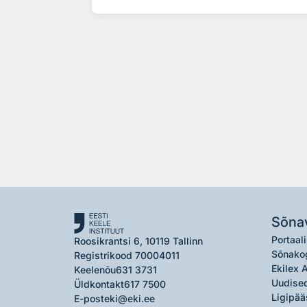
Sõna
Portaali
Roosikrantsi 6, 10119 Tallinn
Sõnako
Registrikood 70004011
Ekilex 
Keelenõu
631 3731
Uudised
Üldkontakt
617 7500
Ligipää
E-post
eki@eki.ee