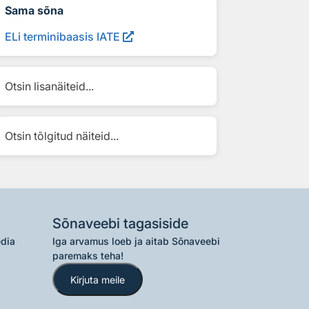
Sama sõna
ELi terminibaasis IATE
Otsin lisanäiteid...
Otsin tõlgitud näiteid...
Sõnaveebi tagasiside
edia
Iga arvamus loeb ja aitab Sõnaveebi
paremaks teha!
Kirjuta meile