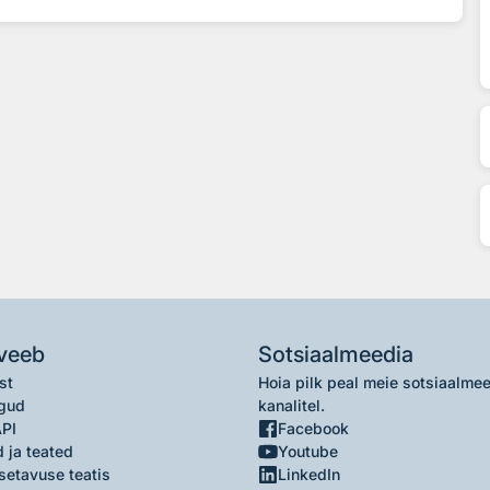
veeb
Sotsiaalmeedia
st
Hoia pilk peal meie sotsiaalme
gud
kanalitel.
API
Facebook
 ja teated
Youtube
setavuse teatis
LinkedIn