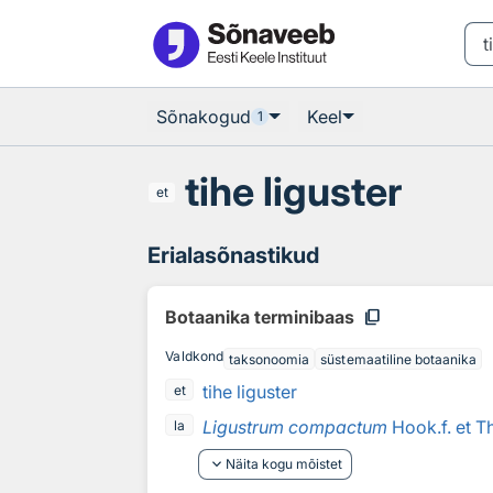
Otsingu juurde
Põhisisu juurde
Sõnakogud
Keel
1
tihe liguster
et
Erialasõnastikud
content_copy
Botaanika terminibaas
Valdkond
taksonoomia
süstemaatiline botaanika
tihe liguster
et
Ligustrum compactum
Hook.f. et T
la
keyboard_arrow_down
Näita kogu mõistet