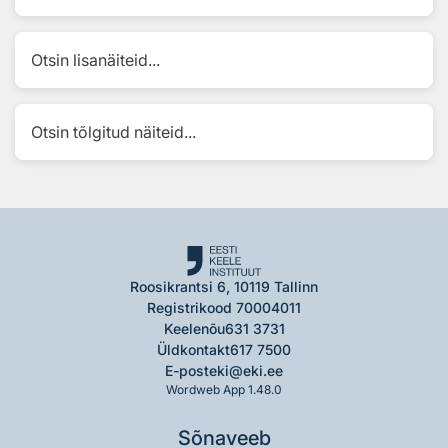
Otsin lisanäiteid...
Otsin tõlgitud näiteid...
Roosikrantsi 6, 10119 Tallinn
Registrikood 70004011
Keelenõu
631 3731
Üldkontakt
617 7500
E-post
eki@eki.ee
Wordweb App 1.48.0
Sõnaveeb