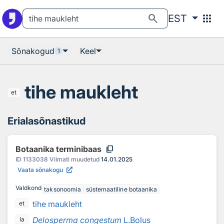
Otsingu juurde
Põhisisu juurde
search
apps
EST
Sõnakogud
Keel
1
tihe maukleht
et
Erialasõnastikud
content_copy
Botaanika terminibaas
ID
1133038
Viimati muudetud
14.01.2025
Vaata sõnakogu
Valdkond
taksonoomia
süstemaatiline botaanika
tihe maukleht
et
Delosperma congestum
L.Bolus
la