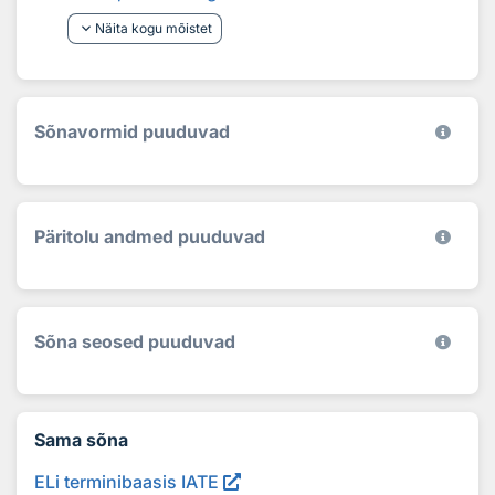
keyboard_arrow_down
Näita kogu mõistet
Sõnavormid puuduvad
Päritolu andmed puuduvad
Sõna seosed puuduvad
Sama sõna
ELi terminibaasis IATE