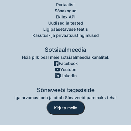
Portaalist
Sõnakogud
Ekilex API
Uudised ja teated
Ligipääsetavuse teatis
Kasutus- ja privaatsustingimused
Sotsiaalmeedia
Hoia pilk peal meie sotsiaalmeedia kanalitel.
Facebook
Youtube
LinkedIn
Sõnaveebi tagasiside
Iga arvamus loeb ja aitab Sõnaveebi paremaks teha!
Kirjuta meile