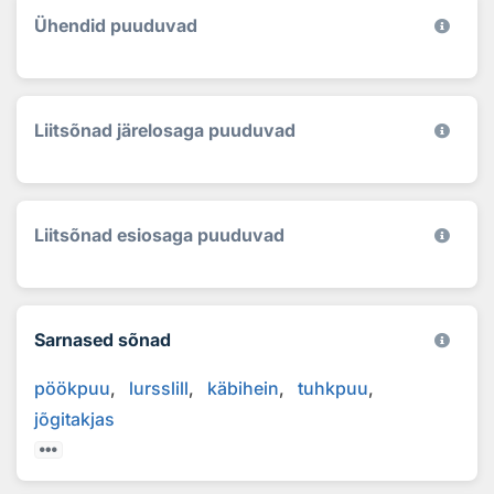
Ühendid puuduvad
Liitsõnad järelosaga puuduvad
Liitsõnad esiosaga puuduvad
Sarnased sõnad
pöökpuu
lursslill
käbihein
tuhkpuu
jõgitakjas