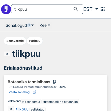
Otsingu juurde
Põhisisu juurde
search
apps
EST
Sõnakogud
Keel
1
Sõnavormid
Päritolu
tiikpuu
et
Erialasõnastikud
content_copy
Botaanika terminibaas
ID
1130413
Viimati muudetud
09.01.2025
Vaata sõnakogu
Valdkond
taksonoomia
süstemaatiline botaanika
tiikpuu
et
eelistatud