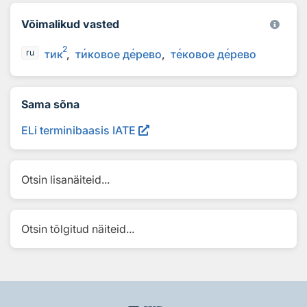
Võimalikud vasted
2
тик
т
и
ковое д
е
рево
т
е
ковое д
е
рево
ru
Sama sõna
ELi terminibaasis IATE
Otsin lisanäiteid...
Otsin tõlgitud näiteid...