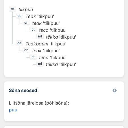
tiikpuu
et
Teak
'tiikpuu'
de
teak
'tiikpuu'
en
teca
'tiikpuu'
pt
tēkka
'tiikpuu'
ml
Teakbaum
'tiikpuu'
de
teak
'tiikpuu'
en
teca
'tiikpuu'
pt
tēkka
'tiikpuu'
ml
Sõna seosed
Liitsõna järelosa (põhisõna):
puu