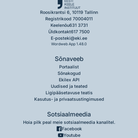
Roosikrantsi 6, 10119 Tallinn
Registrikood 70004011
Keelenõu
631 3731
Üldkontakt
617 7500
E-post
eki@eki.ee
Wordweb App 1.48.0
Sõnaveeb
Portaalist
Sõnakogud
Ekilex API
Uudised ja teated
Ligipääsetavuse teatis
Kasutus- ja privaatsustingimused
Sotsiaalmeedia
Hoia pilk peal meie sotsiaalmeedia kanalitel.
Facebook
Youtube