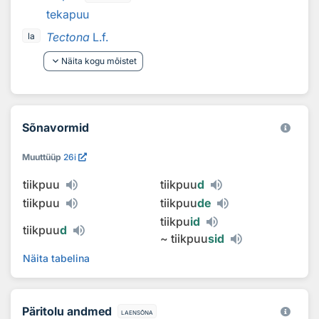
tekapuu
Tectona
L.f.
la
keyboard_arrow_down
Näita kogu mõistet
Sõnavormid
Muuttüüp
26i
tiikpuu
tiikpuu
d
tiikpuu
tiikpuu
de
tiikpu
id
tiikpuu
d
~
tiikpuu
sid
Näita tabelina
Päritolu andmed
laensõna