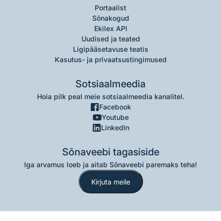
Portaalist
Sõnakogud
Ekilex API
Uudised ja teated
Ligipääsetavuse teatis
Kasutus- ja privaatsustingimused
Sotsiaalmeedia
Hoia pilk peal meie sotsiaalmeedia kanalitel.
Facebook
Youtube
LinkedIn
Sõnaveebi tagasiside
Iga arvamus loeb ja aitab Sõnaveebi paremaks teha!
Kirjuta meile