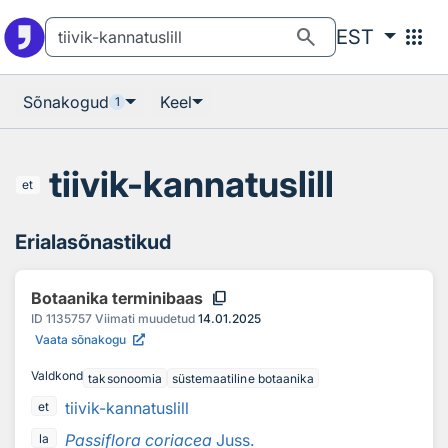
Otsingu juurde
Põhisisu juurde
search
apps
EST
Sõnakogud
Keel
1
tiivik-kannatuslill
et
Erialasõnastikud
content_copy
Botaanika terminibaas
ID
1135757
Viimati muudetud
14.01.2025
Vaata sõnakogu
Valdkond
taksonoomia
süstemaatiline botaanika
tiivik-kannatuslill
et
Passiflora coriacea
Juss.
la