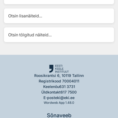
Otsin lisanäiteid...
Otsin tõlgitud näiteid...
Roosikrantsi 6, 10119 Tallinn
Registrikood 70004011
Keelenõu
631 3731
Üldkontakt
617 7500
E-post
eki@eki.ee
Wordweb App 1.48.0
Sõnaveeb