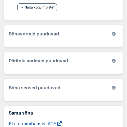
keyboard_arrow_down
Näita kogu mõistet
Sõnavormid puuduvad
Päritolu andmed puuduvad
Sõna seosed puuduvad
Sama sõna
ELi terminibaasis IATE