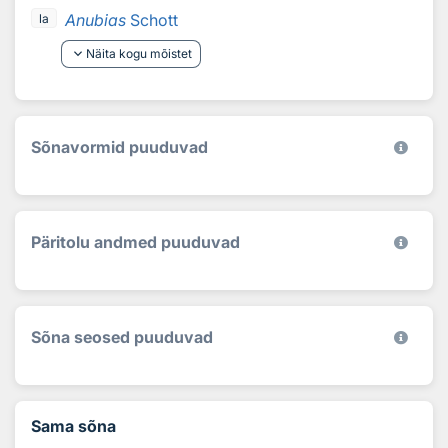
Anubias
Schott
la
keyboard_arrow_down
Näita kogu mõistet
Sõnavormid puuduvad
Päritolu andmed puuduvad
Sõna seosed puuduvad
Sama sõna