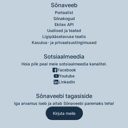
Sõnaveeb
Portaalist
Sõnakogud
Ekilex API
Uudised ja teated
Ligipääsetavuse teatis
Kasutus- ja privaatsustingimused
Sotsiaalmeedia
Hoia pilk peal meie sotsiaalmeedia kanalitel.
Facebook
Youtube
LinkedIn
Sõnaveebi tagasiside
Iga arvamus loeb ja aitab Sõnaveebi paremaks teha!
Kirjuta meile