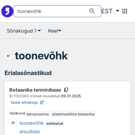
Otsingu juurde
Põhisisu juurde
search
apps
EST
Sõnakogud
Keel
1
toonevõhk
et
Erialasõnastikud
content_copy
Botaanika terminibaas
ID
1130360
Viimati muudetud
09.01.2025
Vaata sõnakogu
Valdkond
taksonoomia
süstemaatiline botaanika
toonevõhk
et
eelistatud
anuubias