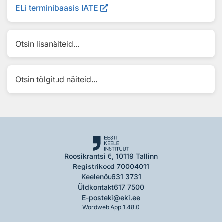
ELi terminibaasis IATE
Otsin lisanäiteid...
Otsin tõlgitud näiteid...
Roosikrantsi 6, 10119 Tallinn
Registrikood 70004011
Keelenõu
631 3731
Üldkontakt
617 7500
E-post
eki@eki.ee
Wordweb App 1.48.0