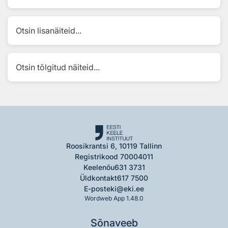
Otsin lisanäiteid...
Otsin tõlgitud näiteid...
Roosikrantsi 6, 10119 Tallinn
Registrikood 70004011
Keelenõu
631 3731
Üldkontakt
617 7500
E-post
eki@eki.ee
Wordweb App 1.48.0
Sõnaveeb