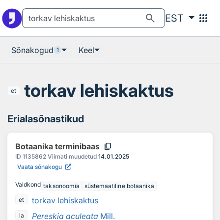
Otsingu juurde
Põhisisu juurde
search
apps
EST
Sõnakogud
Keel
1
torkav lehiskaktus
et
Erialasõnastikud
content_copy
Botaanika terminibaas
ID
1135862
Viimati muudetud
14.01.2025
Vaata sõnakogu
Valdkond
taksonoomia
süstemaatiline botaanika
torkav lehiskaktus
et
Pereskia aculeata
Mill.
la