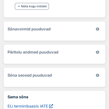
keyboard_arrow_down
Näita kogu mõistet
Sõnavormid puuduvad
Päritolu andmed puuduvad
Sõna seosed puuduvad
Sama sõna
ELi terminibaasis IATE