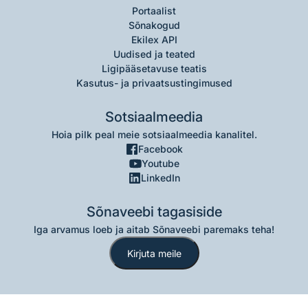
Portaalist
Sõnakogud
Ekilex API
Uudised ja teated
Ligipääsetavuse teatis
Kasutus- ja privaatsustingimused
Sotsiaalmeedia
Hoia pilk peal meie sotsiaalmeedia kanalitel.
Facebook
Youtube
LinkedIn
Sõnaveebi tagasiside
Iga arvamus loeb ja aitab Sõnaveebi paremaks teha!
Kirjuta meile