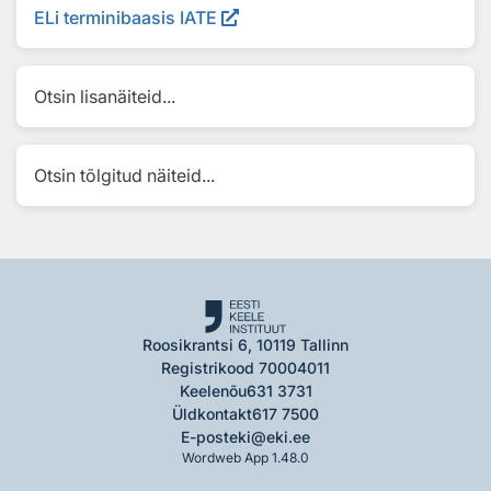
ELi terminibaasis IATE
Otsin lisanäiteid...
Otsin tõlgitud näiteid...
Roosikrantsi 6, 10119 Tallinn
Registrikood 70004011
Keelenõu
631 3731
Üldkontakt
617 7500
E-post
eki@eki.ee
Wordweb App 1.48.0