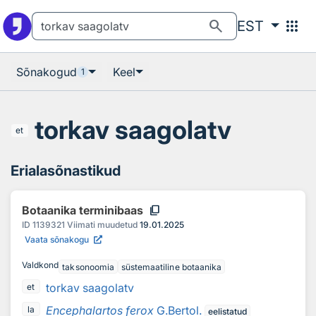
Otsingu juurde
Põhisisu juurde
search
apps
EST
Sõnakogud
Keel
1
torkav saagolatv
et
Erialasõnastikud
content_copy
Botaanika terminibaas
ID
1139321
Viimati muudetud
19.01.2025
Vaata sõnakogu
Valdkond
taksonoomia
süstemaatiline botaanika
torkav saagolatv
et
Encephalartos ferox
G.Bertol.
la
eelistatud