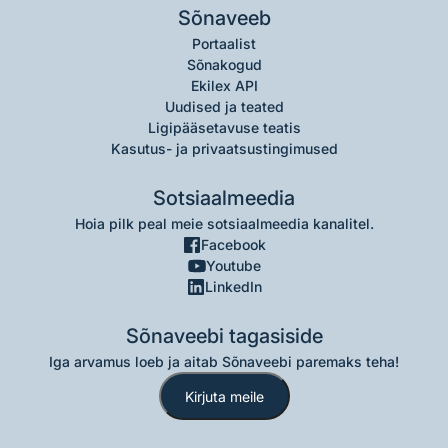
Sõnaveeb
Portaalist
Sõnakogud
Ekilex API
Uudised ja teated
Ligipääsetavuse teatis
Kasutus- ja privaatsustingimused
Sotsiaalmeedia
Hoia pilk peal meie sotsiaalmeedia kanalitel.
Facebook
Youtube
LinkedIn
Sõnaveebi tagasiside
Iga arvamus loeb ja aitab Sõnaveebi paremaks teha!
Kirjuta meile