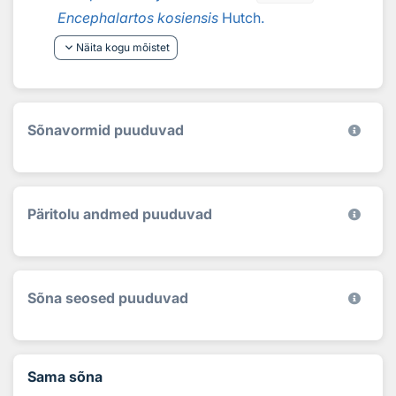
Encephalartos kosiensis
Hutch.
keyboard_arrow_down
Näita kogu mõistet
Sõnavormid puuduvad
Päritolu andmed puuduvad
Sõna seosed puuduvad
Sama sõna