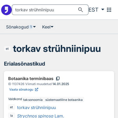
Otsingu juurde
Põhisisu juurde
search
apps
EST
Sõnakogud
Keel
1
torkav strühniinipuu
et
Erialasõnastikud
content_copy
Botaanika terminibaas
ID
1137426
Viimati muudetud
14.01.2025
Vaata sõnakogu
Valdkond
taksonoomia
süstemaatiline botaanika
torkav strühniinipuu
et
Strychnos spinosa
Lam.
la