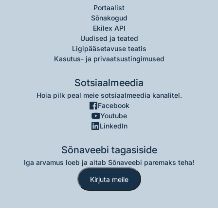
Portaalist
Sõnakogud
Ekilex API
Uudised ja teated
Ligipääsetavuse teatis
Kasutus- ja privaatsustingimused
Sotsiaalmeedia
Hoia pilk peal meie sotsiaalmeedia kanalitel.
Facebook
Youtube
LinkedIn
Sõnaveebi tagasiside
Iga arvamus loeb ja aitab Sõnaveebi paremaks teha!
Kirjuta meile