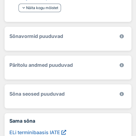
keyboard_arrow_down
Näita kogu mõistet
Sõnavormid puuduvad
Päritolu andmed puuduvad
Sõna seosed puuduvad
Sama sõna
ELi terminibaasis IATE