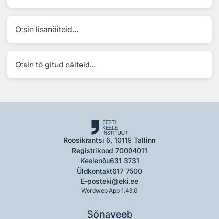
Otsin lisanäiteid...
Otsin tõlgitud näiteid...
Roosikrantsi 6, 10119 Tallinn
Registrikood 70004011
Keelenõu
631 3731
Üldkontakt
617 7500
E-post
eki@eki.ee
Wordweb App 1.48.0
Sõnaveeb