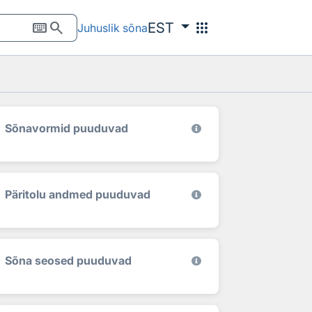
keyboard
search
apps
EST
Juhuslik sõna
Sõnavormid puuduvad
Päritolu andmed puuduvad
Sõna seosed puuduvad