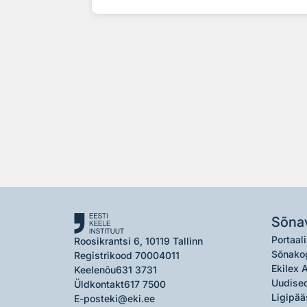
Sõna
Portaali
Roosikrantsi 6, 10119 Tallinn
Sõnako
Registrikood 70004011
Ekilex 
Keelenõu
631 3731
Uudised
Üldkontakt
617 7500
Ligipää
E-post
eki@eki.ee