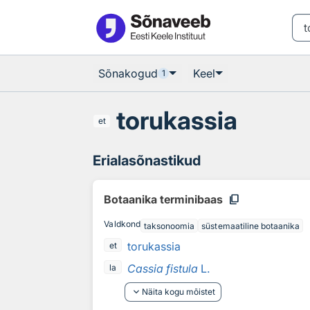
Otsingu juurde
Põhisisu juurde
Sõnakogud
Keel
1
torukassia
et
Erialasõnastikud
content_copy
Botaanika terminibaas
Valdkond
taksonoomia
süstemaatiline botaanika
torukassia
et
Cassia fistula
L.
la
keyboard_arrow_down
Näita kogu mõistet