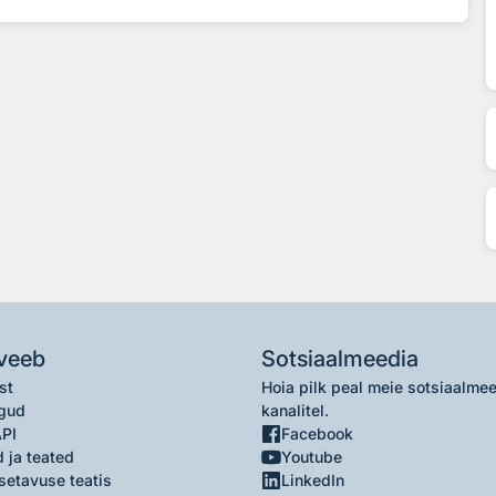
veeb
Sotsiaalmeedia
st
Hoia pilk peal meie sotsiaalme
gud
kanalitel.
API
Facebook
 ja teated
Youtube
setavuse teatis
LinkedIn