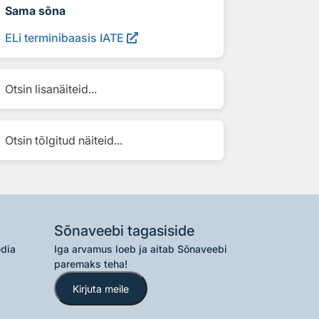
Sama sõna
ELi terminibaasis IATE
Otsin lisanäiteid...
Otsin tõlgitud näiteid...
Sõnaveebi tagasiside
edia
Iga arvamus loeb ja aitab Sõnaveebi
paremaks teha!
Kirjuta meile