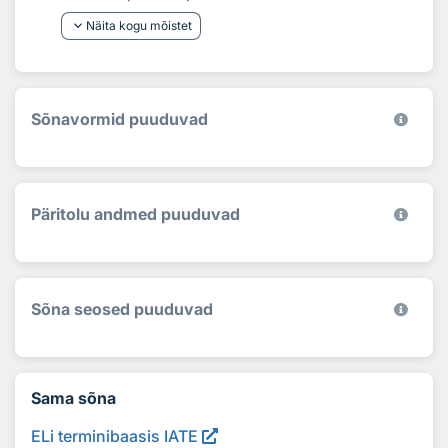
keyboard_arrow_down
Näita kogu mõistet
Sõnavormid puuduvad
Päritolu andmed puuduvad
Sõna seosed puuduvad
Sama sõna
ELi terminibaasis IATE