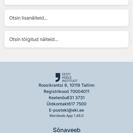
Otsin lisanäiteid...
Otsin tõlgitud näiteid...
Roosikrantsi 6, 10119 Tallinn
Registrikood 70004011
Keelenõu
631 3731
Üldkontakt
617 7500
E-post
eki@eki.ee
Wordweb App 1.48.0
Sõnaveeb