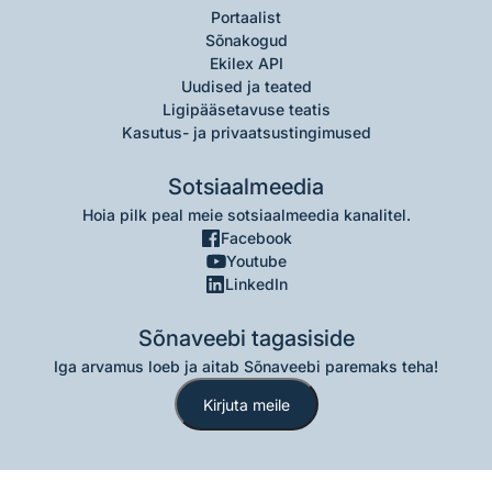
Portaalist
Sõnakogud
Ekilex API
Uudised ja teated
Ligipääsetavuse teatis
Kasutus- ja privaatsustingimused
Sotsiaalmeedia
Hoia pilk peal meie sotsiaalmeedia kanalitel.
Facebook
Youtube
LinkedIn
Sõnaveebi tagasiside
Iga arvamus loeb ja aitab Sõnaveebi paremaks teha!
Kirjuta meile