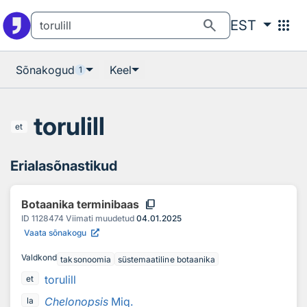
Otsingu juurde
Põhisisu juurde
search
apps
EST
Sõnakogud
Keel
1
torulill
et
Erialasõnastikud
content_copy
Botaanika terminibaas
ID
1128474
Viimati muudetud
04.01.2025
Vaata sõnakogu
Valdkond
taksonoomia
süstemaatiline botaanika
torulill
et
Chelonopsis
Miq.
la