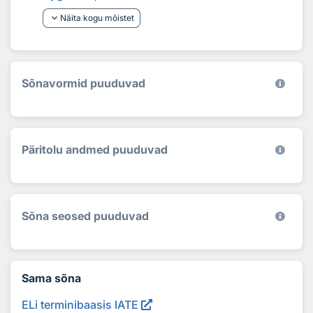
keyboard_arrow_down
Näita kogu mõistet
Sõnavormid puuduvad
Päritolu andmed puuduvad
Sõna seosed puuduvad
Sama sõna
ELi terminibaasis IATE