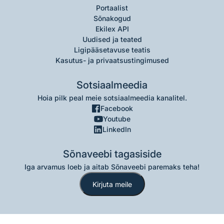
Portaalist
Sõnakogud
Ekilex API
Uudised ja teated
Ligipääsetavuse teatis
Kasutus- ja privaatsustingimused
Sotsiaalmeedia
Hoia pilk peal meie sotsiaalmeedia kanalitel.
Facebook
Youtube
LinkedIn
Sõnaveebi tagasiside
Iga arvamus loeb ja aitab Sõnaveebi paremaks teha!
Kirjuta meile