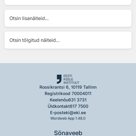
Otsin lisanäiteid...
Otsin tõlgitud näiteid...
Roosikrantsi 6, 10119 Tallinn
Registrikood 70004011
Keelenõu
631 3731
Üldkontakt
617 7500
E-post
eki@eki.ee
Wordweb App 1.48.0
Sõnaveeb