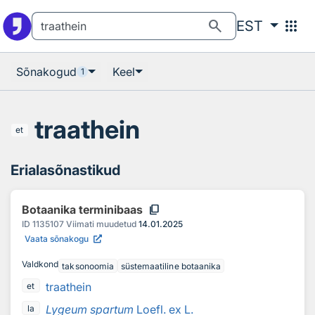
Otsingu juurde
Põhisisu juurde
search
apps
EST
Sõnakogud
Keel
1
traathein
et
Erialasõnastikud
content_copy
Botaanika terminibaas
ID
1135107
Viimati muudetud
14.01.2025
Vaata sõnakogu
Valdkond
taksonoomia
süstemaatiline botaanika
traathein
et
Lygeum spartum
Loefl. ex L.
la