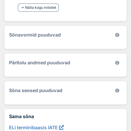
keyboard_arrow_down
Näita kogu mõistet
Sõnavormid puuduvad
Päritolu andmed puuduvad
Sõna seosed puuduvad
Sama sõna
ELi terminibaasis IATE