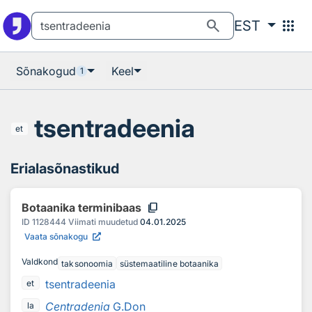
Otsingu juurde
Põhisisu juurde
search
apps
EST
Sõnakogud
Keel
1
tsentradeenia
et
Erialasõnastikud
content_copy
Botaanika terminibaas
ID
1128444
Viimati muudetud
04.01.2025
Vaata sõnakogu
Valdkond
taksonoomia
süstemaatiline botaanika
tsentradeenia
et
Centradenia
G.Don
la