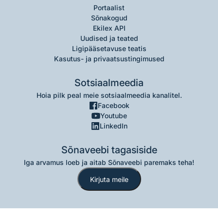
Portaalist
Sõnakogud
Ekilex API
Uudised ja teated
Ligipääsetavuse teatis
Kasutus- ja privaatsustingimused
Sotsiaalmeedia
Hoia pilk peal meie sotsiaalmeedia kanalitel.
Facebook
Youtube
LinkedIn
Sõnaveebi tagasiside
Iga arvamus loeb ja aitab Sõnaveebi paremaks teha!
Kirjuta meile