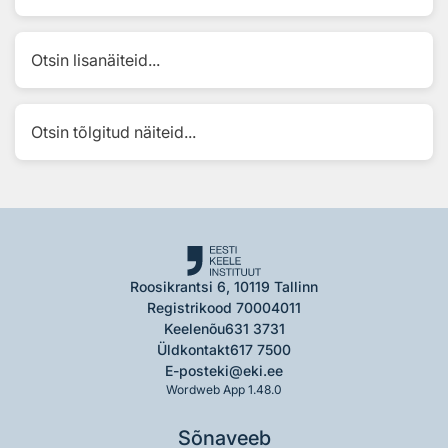
Otsin lisanäiteid...
Otsin tõlgitud näiteid...
Roosikrantsi 6, 10119 Tallinn
Registrikood 70004011
Keelenõu
631 3731
Üldkontakt
617 7500
E-post
eki@eki.ee
Wordweb App 1.48.0
Sõnaveeb