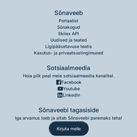
Sõnaveeb
Portaalist
Sõnakogud
Ekilex API
Uudised ja teated
Ligipääsetavuse teatis
Kasutus- ja privaatsustingimused
Sotsiaalmeedia
Hoia pilk peal meie sotsiaalmeedia kanalitel.
Facebook
Youtube
LinkedIn
Sõnaveebi tagasiside
Iga arvamus loeb ja aitab Sõnaveebi paremaks teha!
Kirjuta meile