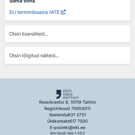
Sama sõna
ELi terminibaasis IATE
Otsin lisanäiteid...
Otsin tõlgitud näiteid...
Roosikrantsi 6, 10119 Tallinn
Registrikood 70004011
Keelenõu
631 3731
Üldkontakt
617 7500
E-post
eki@eki.ee
Wordweb App 1.48.0