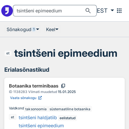
Otsingu juurde
Põhisisu juurde
search
apps
EST
Sõnakogud
Keel
1
tsintšeni epimeedium
et
Erialasõnastikud
content_copy
Botaanika terminibaas
ID
1138283
Viimati muudetud
15.01.2025
Vaata sõnakogu
Valdkond
taksonoomia
süstemaatiline botaanika
tsintšeni haldjatiib
et
eelistatud
tsintšeni epimeedium