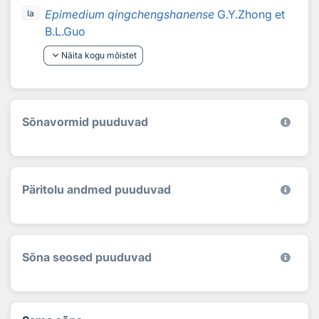
Epimedium qingchengshanense
G.Y.Zhong et
la
B.L.Guo
keyboard_arrow_down
Näita kogu mõistet
Sõnavormid puuduvad
Päritolu andmed puuduvad
Sõna seosed puuduvad