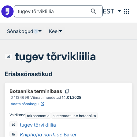
Otsingu juurde
Põhisisu juurde
search
apps
EST
Sõnakogud
Keel
1
tugev tõrvikliilia
et
Erialasõnastikud
content_copy
Botaanika terminibaas
ID
1134696
Viimati muudetud
14.01.2025
Vaata sõnakogu
Valdkond
taksonoomia
süstemaatiline botaanika
tugev tõrvikliilia
et
Kniphofia northiae
Baker
la