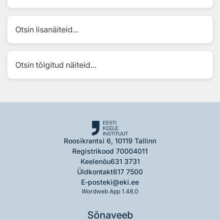
Otsin lisanäiteid...
Otsin tõlgitud näiteid...
Roosikrantsi 6, 10119 Tallinn
Registrikood 70004011
Keelenõu
631 3731
Üldkontakt
617 7500
E-post
eki@eki.ee
Wordweb App 1.48.0
Sõnaveeb