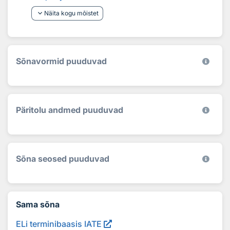
keyboard_arrow_down
Näita kogu mõistet
Sõnavormid puuduvad
Päritolu andmed puuduvad
Sõna seosed puuduvad
Sama sõna
ELi terminibaasis IATE