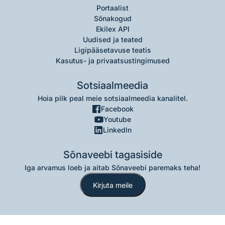
Portaalist
Sõnakogud
Ekilex API
Uudised ja teated
Ligipääsetavuse teatis
Kasutus- ja privaatsustingimused
Sotsiaalmeedia
Hoia pilk peal meie sotsiaalmeedia kanalitel.
Facebook
Youtube
LinkedIn
Sõnaveebi tagasiside
Iga arvamus loeb ja aitab Sõnaveebi paremaks teha!
Kirjuta meile