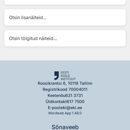
Otsin lisanäiteid...
Otsin tõlgitud näiteid...
Roosikrantsi 6, 10119 Tallinn
Registrikood 70004011
Keelenõu
631 3731
Üldkontakt
617 7500
E-post
eki@eki.ee
Wordweb App 1.48.0
Sõnaveeb