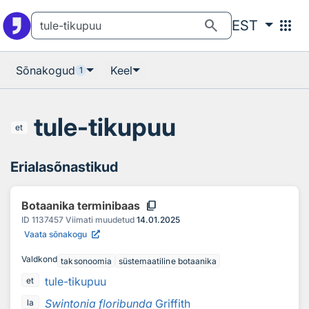
Otsingu juurde
Põhisisu juurde
search
apps
EST
Sõnakogud
Keel
1
tule-tikupuu
et
Erialasõnastikud
content_copy
Botaanika terminibaas
ID
1137457
Viimati muudetud
14.01.2025
Vaata sõnakogu
Valdkond
taksonoomia
süstemaatiline botaanika
tule-tikupuu
et
Swintonia floribunda
Griffith
la