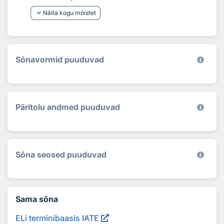
keyboard_arrow_down
Näita kogu mõistet
Sõnavormid puuduvad
Päritolu andmed puuduvad
Sõna seosed puuduvad
Sama sõna
ELi terminibaasis IATE