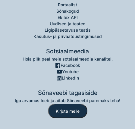
Portaalist
Sõnakogud
Ekilex API
Uudised ja teated
Ligipääsetavuse teatis
Kasutus- ja privaatsustingimused
Sotsiaalmeedia
Hoia pilk peal meie sotsiaalmeedia kanalitel.
Facebook
Youtube
LinkedIn
Sõnaveebi tagasiside
Iga arvamus loeb ja aitab Sõnaveebi paremaks teha!
Kirjuta meile