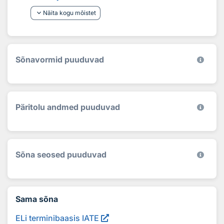
keyboard_arrow_down
Näita kogu mõistet
Sõnavormid puuduvad
Päritolu andmed puuduvad
Sõna seosed puuduvad
Sama sõna
ELi terminibaasis IATE