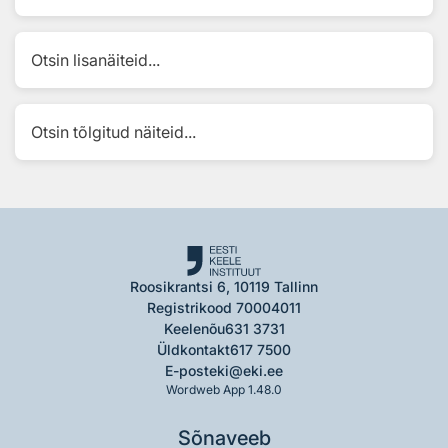
Otsin lisanäiteid...
Otsin tõlgitud näiteid...
Roosikrantsi 6, 10119 Tallinn
Registrikood 70004011
Keelenõu
631 3731
Üldkontakt
617 7500
E-post
eki@eki.ee
Wordweb App 1.48.0
Sõnaveeb