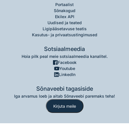
Portaalist
Sõnakogud
Ekilex API
Uudised ja teated
Ligipääsetavuse teatis
Kasutus- ja privaatsustingimused
Sotsiaalmeedia
Hoia pilk peal meie sotsiaalmeedia kanalitel.
Facebook
Youtube
LinkedIn
Sõnaveebi tagasiside
Iga arvamus loeb ja aitab Sõnaveebi paremaks teha!
Kirjuta meile