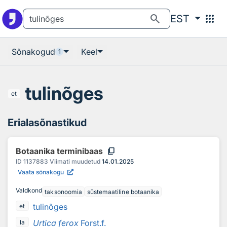
Otsingu juurde
Põhisisu juurde
search
apps
EST
Sõnakogud
Keel
1
tulinõges
et
Erialasõnastikud
content_copy
Botaanika terminibaas
ID
1137883
Viimati muudetud
14.01.2025
Vaata sõnakogu
Valdkond
taksonoomia
süstemaatiline botaanika
tulinõges
et
Urtica ferox
Forst.f.
la