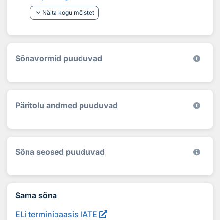
keyboard_arrow_down
Näita kogu mõistet
Sõnavormid puuduvad
Päritolu andmed puuduvad
Sõna seosed puuduvad
Sama sõna
ELi terminibaasis IATE