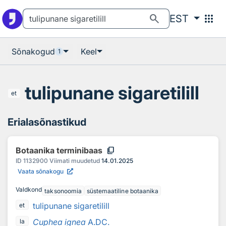
Otsingu juurde
Põhisisu juurde
search
apps
EST
Sõnakogud
Keel
1
tulipunane sigaretilill
et
Erialasõnastikud
content_copy
Botaanika terminibaas
ID
1132900
Viimati muudetud
14.01.2025
Vaata sõnakogu
Valdkond
taksonoomia
süstemaatiline botaanika
tulipunane sigaretilill
et
Cuphea ignea
A.DC.
la