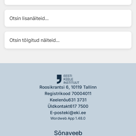
Otsin lisanäiteid...
Otsin tõlgitud näiteid...
Roosikrantsi 6, 10119 Tallinn
Registrikood 70004011
Keelenõu
631 3731
Üldkontakt
617 7500
E-post
eki@eki.ee
Wordweb App 1.48.0
Sõnaveeb