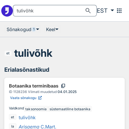
Otsingu juurde
Põhisisu juurde
search
apps
EST
Sõnakogud
Keel
1
tulivõhk
et
Erialasõnastikud
content_copy
Botaanika terminibaas
ID
1128236
Viimati muudetud
04.01.2025
Vaata sõnakogu
Valdkond
taksonoomia
süstemaatiline botaanika
tulivõhk
et
Arisaema
C.Mart.
la