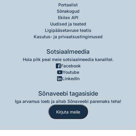
Portaalist
Sõnakogud
Ekilex API
Uudised ja teated
Ligipääsetavuse teatis
Kasutus- ja privaatsustingimused
Sotsiaalmeedia
Hoia pilk peal meie sotsiaalmeedia kanalitel.
Facebook
Youtube
LinkedIn
Sõnaveebi tagasiside
Iga arvamus loeb ja aitab Sõnaveebi paremaks teha!
Kirjuta meile