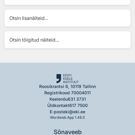
Otsin lisanäiteid...
Otsin tõlgitud näiteid...
Roosikrantsi 6, 10119 Tallinn
Registrikood 70004011
Keelenõu
631 3731
Üldkontakt
617 7500
E-post
eki@eki.ee
Wordweb App 1.48.0
Sõnaveeb