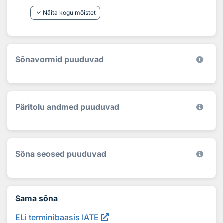
keyboard_arrow_down
Näita kogu mõistet
Sõnavormid puuduvad
Päritolu andmed puuduvad
Sõna seosed puuduvad
Sama sõna
ELi terminibaasis IATE