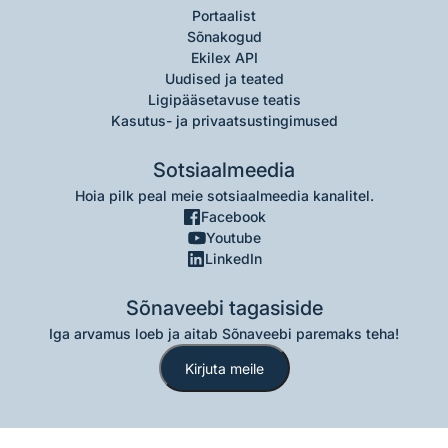
Portaalist
Sõnakogud
Ekilex API
Uudised ja teated
Ligipääsetavuse teatis
Kasutus- ja privaatsustingimused
Sotsiaalmeedia
Hoia pilk peal meie sotsiaalmeedia kanalitel.
Facebook
Youtube
LinkedIn
Sõnaveebi tagasiside
Iga arvamus loeb ja aitab Sõnaveebi paremaks teha!
Kirjuta meile