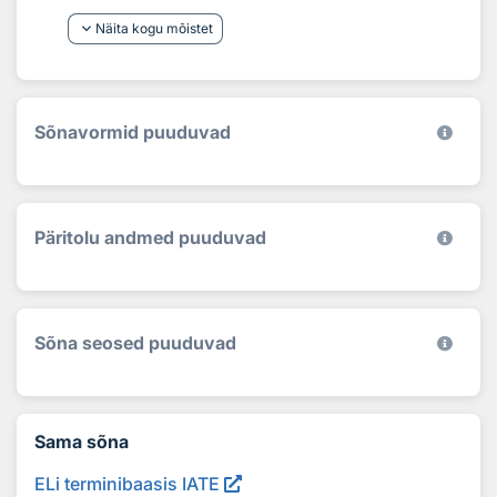
keyboard_arrow_down
Näita kogu mõistet
Sõnavormid puuduvad
Päritolu andmed puuduvad
Sõna seosed puuduvad
Sama sõna
ELi terminibaasis IATE