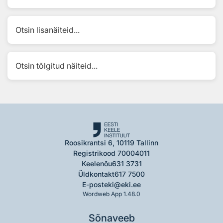
Otsin lisanäiteid...
Otsin tõlgitud näiteid...
Roosikrantsi 6, 10119 Tallinn
Registrikood 70004011
Keelenõu
631 3731
Üldkontakt
617 7500
E-post
eki@eki.ee
Wordweb App 1.48.0
Sõnaveeb