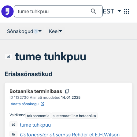
Otsingu juurde
Põhisisu juurde
search
apps
EST
Sõnakogud
Keel
1
tume tuhkpuu
et
Erialasõnastikud
content_copy
Botaanika terminibaas
ID
1132730
Viimati muudetud
14.01.2025
Vaata sõnakogu
Valdkond
taksonoomia
süstemaatiline botaanika
tume tuhkpuu
et
Cotoneaster obscurus
Rehder et E.H.Wilson
la