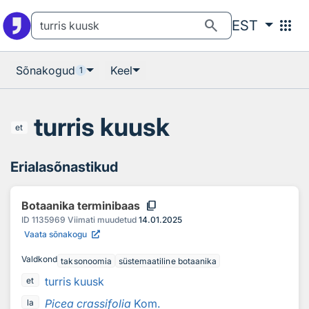
Otsingu juurde
Põhisisu juurde
search
apps
EST
Sõnakogud
Keel
1
turris kuusk
et
Erialasõnastikud
content_copy
Botaanika terminibaas
ID
1135969
Viimati muudetud
14.01.2025
Vaata sõnakogu
Valdkond
taksonoomia
süstemaatiline botaanika
turris kuusk
et
Picea crassifolia
Kom.
la