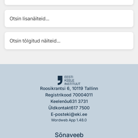
Otsin lisanäiteid...
Otsin tõlgitud näiteid...
Roosikrantsi 6, 10119 Tallinn
Registrikood 70004011
Keelenõu
631 3731
Üldkontakt
617 7500
E-post
eki@eki.ee
Wordweb App 1.48.0
Sõnaveeb