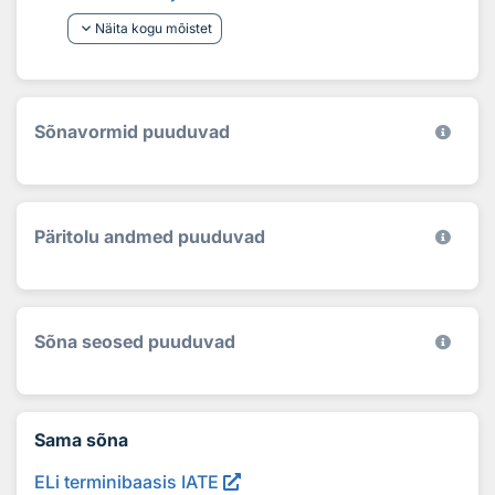
keyboard_arrow_down
Näita kogu mõistet
Sõnavormid puuduvad
Päritolu andmed puuduvad
Sõna seosed puuduvad
Sama sõna
ELi terminibaasis IATE