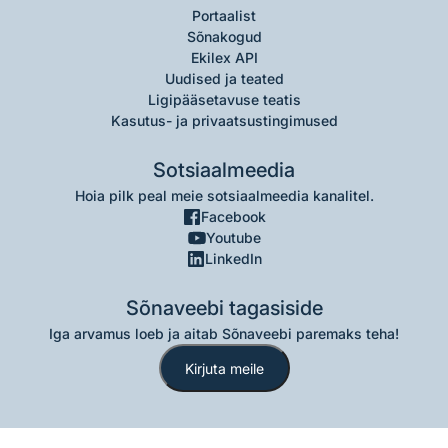
Portaalist
Sõnakogud
Ekilex API
Uudised ja teated
Ligipääsetavuse teatis
Kasutus- ja privaatsustingimused
Sotsiaalmeedia
Hoia pilk peal meie sotsiaalmeedia kanalitel.
Facebook
Youtube
LinkedIn
Sõnaveebi tagasiside
Iga arvamus loeb ja aitab Sõnaveebi paremaks teha!
Kirjuta meile