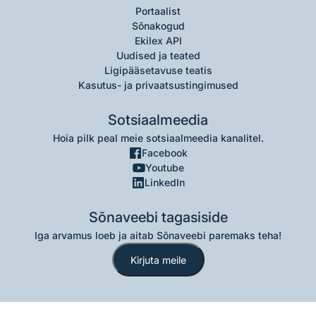
Portaalist
Sõnakogud
Ekilex API
Uudised ja teated
Ligipääsetavuse teatis
Kasutus- ja privaatsustingimused
Sotsiaalmeedia
Hoia pilk peal meie sotsiaalmeedia kanalitel.
Facebook
Youtube
LinkedIn
Sõnaveebi tagasiside
Iga arvamus loeb ja aitab Sõnaveebi paremaks teha!
Kirjuta meile