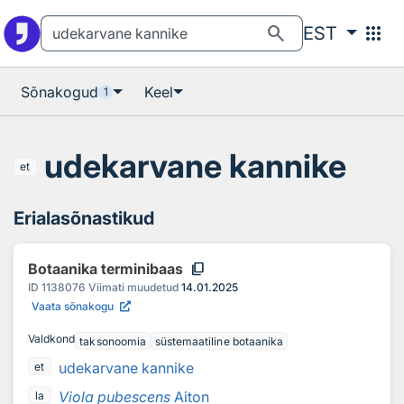
Otsingu juurde
Põhisisu juurde
search
apps
EST
Sõnakogud
Keel
1
udekarvane kannike
et
Erialasõnastikud
content_copy
Botaanika terminibaas
ID
1138076
Viimati muudetud
14.01.2025
Vaata sõnakogu
Valdkond
taksonoomia
süstemaatiline botaanika
udekarvane kannike
et
Viola pubescens
Aiton
la