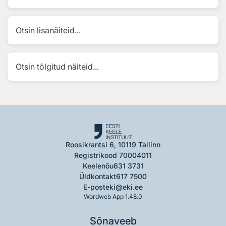
Otsin lisanäiteid...
Otsin tõlgitud näiteid...
Roosikrantsi 6, 10119 Tallinn
Registrikood 70004011
Keelenõu
631 3731
Üldkontakt
617 7500
E-post
eki@eki.ee
Wordweb App 1.48.0
Sõnaveeb