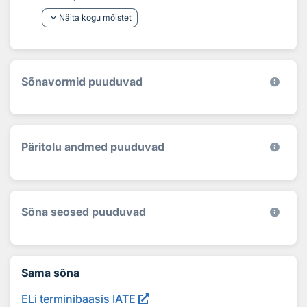
keyboard_arrow_down
Näita kogu mõistet
Sõnavormid puuduvad
Päritolu andmed puuduvad
Sõna seosed puuduvad
Sama sõna
ELi terminibaasis IATE