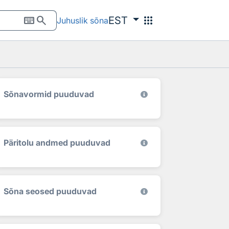
keyboard
search
apps
EST
Juhuslik sõna
Sõnavormid puuduvad
Päritolu andmed puuduvad
Sõna seosed puuduvad