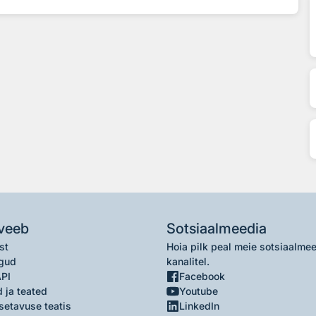
veeb
Sotsiaalmeedia
st
Hoia pilk peal meie sotsiaalme
gud
kanalitel.
API
Facebook
 ja teated
Youtube
setavuse teatis
LinkedIn