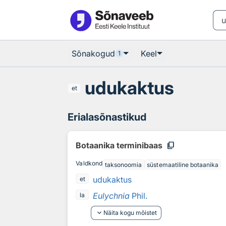
Otsingu juurde
Põhisisu juurde
Sõnakogud
Keel
1
udukaktus
et
Erialasõnastikud
content_copy
Botaanika terminibaas
Valdkond
taksonoomia
süstemaatiline botaanika
udukaktus
et
Eulychnia
Phil.
la
keyboard_arrow_down
Näita kogu mõistet