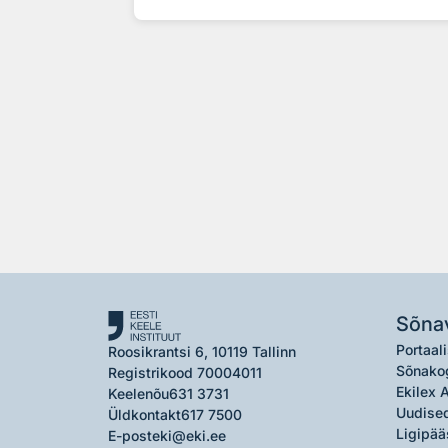
Sõna
Portaali
Roosikrantsi 6, 10119 Tallinn
Sõnako
Registrikood 70004011
Ekilex 
Keelenõu
631 3731
Uudised
Üldkontakt
617 7500
Ligipää
E-post
eki@eki.ee