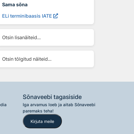
Sama sõna
ELi terminibaasis IATE
Otsin lisanäiteid...
Otsin tõlgitud näiteid...
Sõnaveebi tagasiside
edia
Iga arvamus loeb ja aitab Sõnaveebi
paremaks teha!
Kirjuta meile