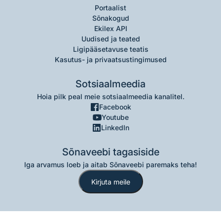
Portaalist
Sõnakogud
Ekilex API
Uudised ja teated
Ligipääsetavuse teatis
Kasutus- ja privaatsustingimused
Sotsiaalmeedia
Hoia pilk peal meie sotsiaalmeedia kanalitel.
Facebook
Youtube
LinkedIn
Sõnaveebi tagasiside
Iga arvamus loeb ja aitab Sõnaveebi paremaks teha!
Kirjuta meile