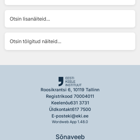
Otsin lisanäiteid...
Otsin tõlgitud näiteid...
Roosikrantsi 6, 10119 Tallinn
Registrikood 70004011
Keelenõu
631 3731
Üldkontakt
617 7500
E-post
eki@eki.ee
Wordweb App 1.48.0
Sõnaveeb