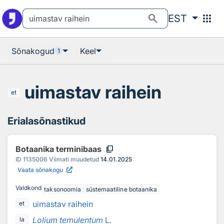
Otsingu juurde
Põhisisu juurde
search
apps
EST
Sõnakogud
Keel
1
uimastav raihein
et
Erialasõnastikud
content_copy
Botaanika terminibaas
ID
1135006
Viimati muudetud
14.01.2025
Vaata sõnakogu
Valdkond
taksonoomia
süstemaatiline botaanika
uimastav raihein
et
Lolium temulentum
L.
la