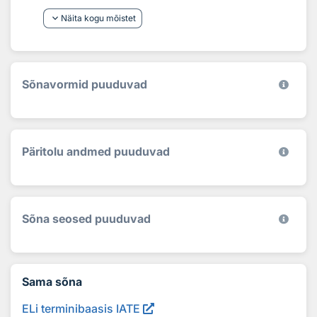
keyboard_arrow_down
Näita kogu mõistet
Sõnavormid puuduvad
Päritolu andmed puuduvad
Sõna seosed puuduvad
Sama sõna
ELi terminibaasis IATE