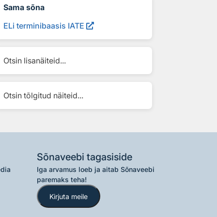
Sama sõna
ELi terminibaasis IATE
Otsin lisanäiteid...
Otsin tõlgitud näiteid...
Sõnaveebi tagasiside
edia
Iga arvamus loeb ja aitab Sõnaveebi
paremaks teha!
Kirjuta meile