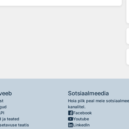
veeb
Sotsiaalmeedia
st
Hoia pilk peal meie sotsiaalme
gud
kanalitel.
API
Facebook
 ja teated
Youtube
setavuse teatis
LinkedIn