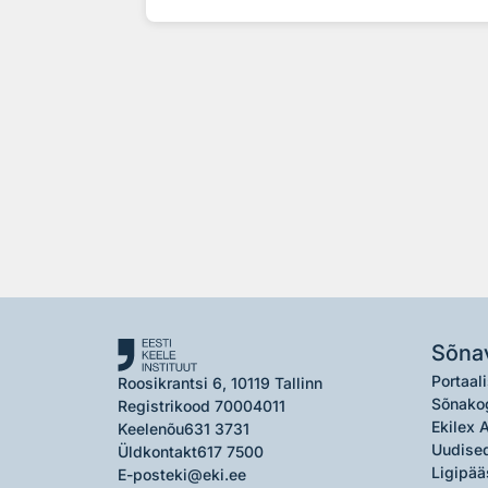
Sõna
Portaali
Roosikrantsi 6, 10119 Tallinn
Sõnako
Registrikood 70004011
Ekilex 
Keelenõu
631 3731
Uudised
Üldkontakt
617 7500
Ligipää
E-post
eki@eki.ee