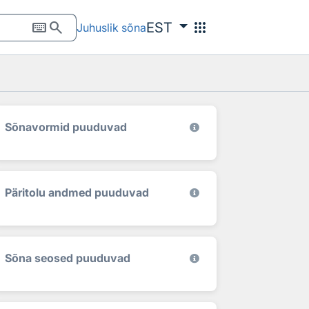
keyboard
search
apps
EST
Juhuslik sõna
Sõnavormid puuduvad
Päritolu andmed puuduvad
Sõna seosed puuduvad