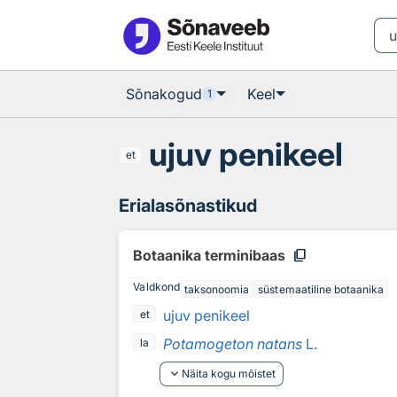
Otsingu juurde
Põhisisu juurde
Sõnakogud
Keel
1
ujuv penikeel
et
Erialasõnastikud
content_copy
Botaanika terminibaas
Valdkond
taksonoomia
süstemaatiline botaanika
ujuv penikeel
et
Potamogeton natans
L.
la
keyboard_arrow_down
Näita kogu mõistet