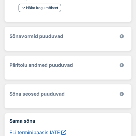
keyboard_arrow_down
Näita kogu mõistet
Sõnavormid puuduvad
Päritolu andmed puuduvad
Sõna seosed puuduvad
Sama sõna
ELi terminibaasis IATE