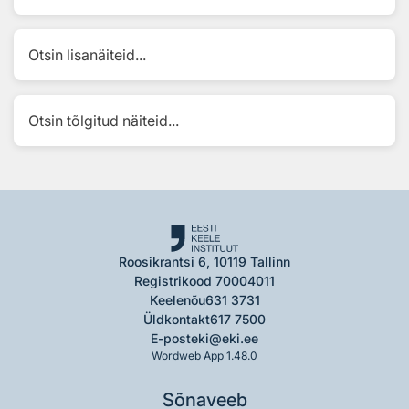
Otsin lisanäiteid...
Otsin tõlgitud näiteid...
Roosikrantsi 6, 10119 Tallinn
Registrikood 70004011
Keelenõu
631 3731
Üldkontakt
617 7500
E-post
eki@eki.ee
Wordweb App 1.48.0
Sõnaveeb