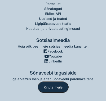
Portaalist
Sõnakogud
Ekilex API
Uudised ja teated
Ligipääsetavuse teatis
Kasutus- ja privaatsustingimused
Sotsiaalmeedia
Hoia pilk peal meie sotsiaalmeedia kanalitel.
Facebook
Youtube
LinkedIn
Sõnaveebi tagasiside
Iga arvamus loeb ja aitab Sõnaveebi paremaks teha!
Kirjuta meile