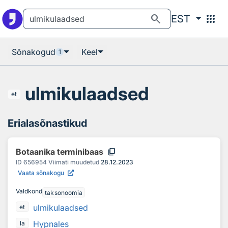
Otsingu juurde
Põhisisu juurde
search
apps
EST
Sõnakogud
Keel
1
ulmikulaadsed
et
Erialasõnastikud
content_copy
Botaanika terminibaas
ID
656954
Viimati muudetud
28.12.2023
Vaata sõnakogu
Valdkond
taksonoomia
ulmikulaadsed
et
Hypnales
la