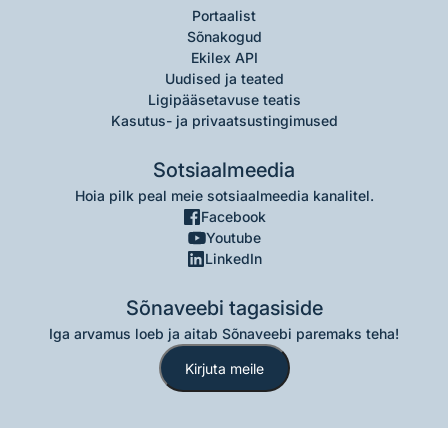
Portaalist
Sõnakogud
Ekilex API
Uudised ja teated
Ligipääsetavuse teatis
Kasutus- ja privaatsustingimused
Sotsiaalmeedia
Hoia pilk peal meie sotsiaalmeedia kanalitel.
Facebook
Youtube
LinkedIn
Sõnaveebi tagasiside
Iga arvamus loeb ja aitab Sõnaveebi paremaks teha!
Kirjuta meile