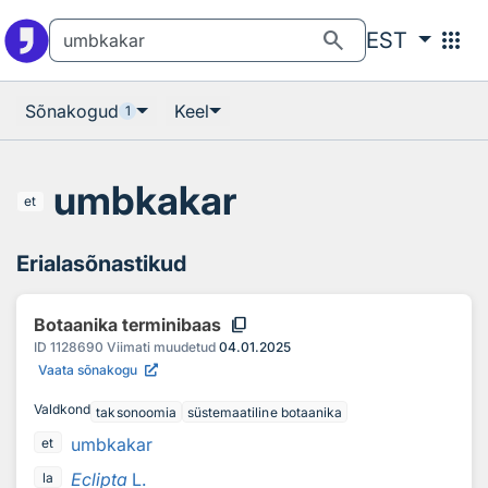
Otsingu juurde
Põhisisu juurde
search
apps
EST
Sõnakogud
Keel
1
umbkakar
et
Erialasõnastikud
content_copy
Botaanika terminibaas
ID
1128690
Viimati muudetud
04.01.2025
Vaata sõnakogu
Valdkond
taksonoomia
süstemaatiline botaanika
umbkakar
et
Eclipta
L.
la