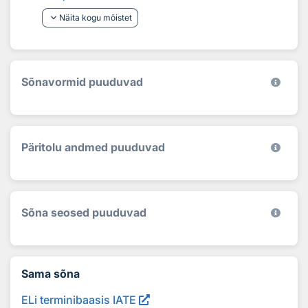
keyboard_arrow_down
Näita kogu mõistet
Sõnavormid puuduvad
Päritolu andmed puuduvad
Sõna seosed puuduvad
Sama sõna
ELi terminibaasis IATE