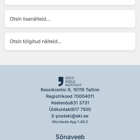
Otsin lisanäiteid...
Otsin tõlgitud näiteid...
Roosikrantsi 6, 10119 Tallinn
Registrikood 70004011
Keelenõu
631 3731
Üldkontakt
617 7500
E-post
eki@eki.ee
Wordweb App 1.48.0
Sõnaveeb