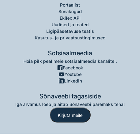
Portaalist
Sõnakogud
Ekilex API
Uudised ja teated
Ligipääsetavuse teatis
Kasutus- ja privaatsustingimused
Sotsiaalmeedia
Hoia pilk peal meie sotsiaalmeedia kanalitel.
Facebook
Youtube
LinkedIn
Sõnaveebi tagasiside
Iga arvamus loeb ja aitab Sõnaveebi paremaks teha!
Kirjuta meile