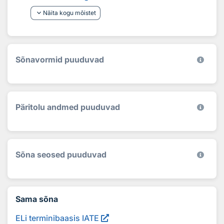
keyboard_arrow_down
Näita kogu mõistet
Sõnavormid puuduvad
Päritolu andmed puuduvad
Sõna seosed puuduvad
Sama sõna
ELi terminibaasis IATE