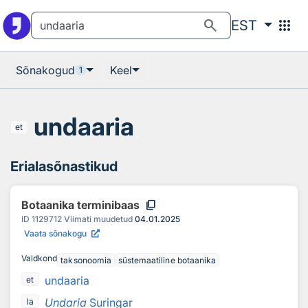
Otsingu juurde
Põhisisu juurde
search
apps
EST
Sõnakogud
Keel
1
undaaria
et
Erialasõnastikud
content_copy
Botaanika terminibaas
ID
1129712
Viimati muudetud
04.01.2025
Vaata sõnakogu
Valdkond
taksonoomia
süstemaatiline botaanika
undaaria
et
Undaria
Suringar
la