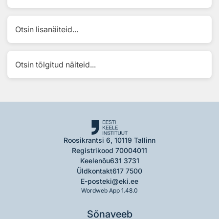
Otsin lisanäiteid...
Otsin tõlgitud näiteid...
Roosikrantsi 6, 10119 Tallinn
Registrikood 70004011
Keelenõu
631 3731
Üldkontakt
617 7500
E-post
eki@eki.ee
Wordweb App 1.48.0
Sõnaveeb