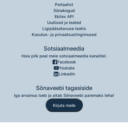
Portaalist
Sõnakogud
Ekilex API
Uudised ja teated
Ligipääsetavuse teatis
Kasutus- ja privaatsustingimused
Sotsiaalmeedia
Hoia pilk peal meie sotsiaalmeedia kanalitel.
Facebook
Youtube
LinkedIn
Sõnaveebi tagasiside
Iga arvamus loeb ja aitab Sõnaveebi paremaks teha!
Kirjuta meile