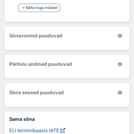
keyboard_arrow_down
Näita kogu mõistet
Sõnavormid puuduvad
Päritolu andmed puuduvad
Sõna seosed puuduvad
Sama sõna
ELi terminibaasis IATE