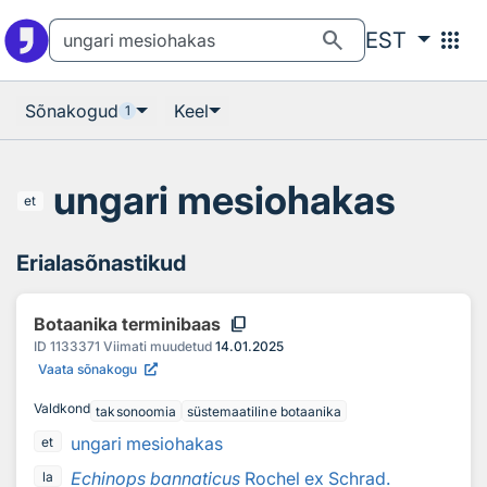
Otsingu juurde
Põhisisu juurde
search
apps
EST
Sõnakogud
Keel
1
ungari mesiohakas
et
Erialasõnastikud
content_copy
Botaanika terminibaas
ID
1133371
Viimati muudetud
14.01.2025
Vaata sõnakogu
Valdkond
taksonoomia
süstemaatiline botaanika
ungari mesiohakas
et
Echinops bannaticus
Rochel ex Schrad.
la