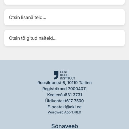
Otsin lisanäiteid...
Otsin tõlgitud näiteid...
Roosikrantsi 6, 10119 Tallinn
Registrikood 70004011
Keelenõu
631 3731
Üldkontakt
617 7500
E-post
eki@eki.ee
Wordweb App 1.48.0
Sõnaveeb