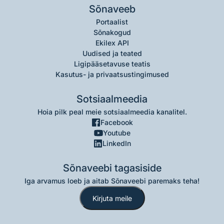
Sõnaveeb
Portaalist
Sõnakogud
Ekilex API
Uudised ja teated
Ligipääsetavuse teatis
Kasutus- ja privaatsustingimused
Sotsiaalmeedia
Hoia pilk peal meie sotsiaalmeedia kanalitel.
Facebook
Youtube
LinkedIn
Sõnaveebi tagasiside
Iga arvamus loeb ja aitab Sõnaveebi paremaks teha!
Kirjuta meile