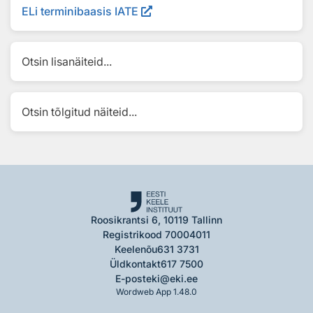
ELi terminibaasis IATE
Otsin lisanäiteid...
Otsin tõlgitud näiteid...
Roosikrantsi 6, 10119 Tallinn
Registrikood 70004011
Keelenõu
631 3731
Üldkontakt
617 7500
E-post
eki@eki.ee
Wordweb App 1.48.0