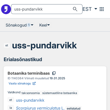
Otsingu juurde
Põhisisu juurde
search
apps
EST
Sõnakogud
Keel
1
uss-pundarvikk
et
Erialasõnastikud
content_copy
Botaanika terminibaas
ID
1140364
Viimati muudetud
19.01.2025
Vaata sõnakogu
Valdkond
taksonoomia
süstemaatiline botaanika
uss-pundarvikk
et
Scorpiurus vermiculatus
L.
la
eelistatud