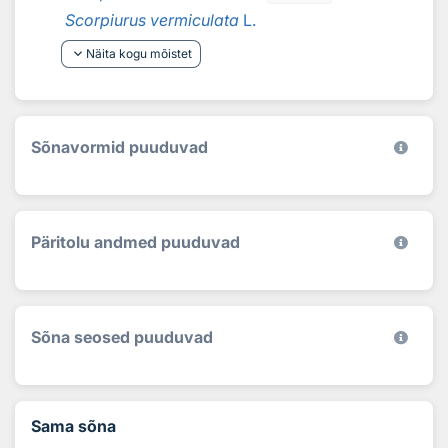
Scorpiurus vermiculata
L.
keyboard_arrow_down
Näita kogu mõistet
Sõnavormid puuduvad
Päritolu andmed puuduvad
Sõna seosed puuduvad
Sama sõna