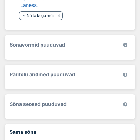
Laness.
keyboard_arrow_down
Näita kogu mõistet
Sõnavormid puuduvad
Päritolu andmed puuduvad
Sõna seosed puuduvad
Sama sõna