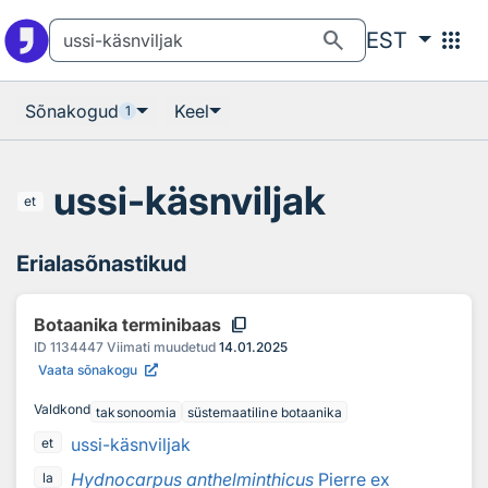
Otsingu juurde
Põhisisu juurde
search
apps
EST
Sõnakogud
Keel
1
ussi-käsnviljak
et
Erialasõnastikud
content_copy
Botaanika terminibaas
ID
1134447
Viimati muudetud
14.01.2025
Vaata sõnakogu
Valdkond
taksonoomia
süstemaatiline botaanika
ussi-käsnviljak
et
Hydnocarpus anthelminthicus
Pierre ex
la