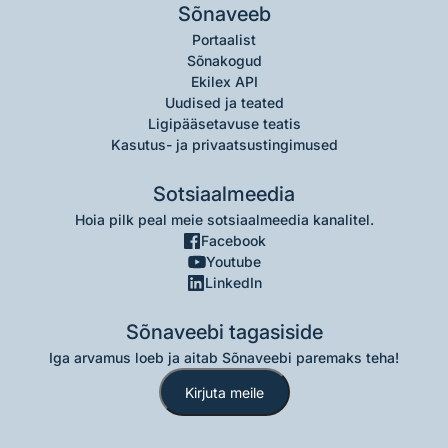
Sõnaveeb
Portaalist
Sõnakogud
Ekilex API
Uudised ja teated
Ligipääsetavuse teatis
Kasutus- ja privaatsustingimused
Sotsiaalmeedia
Hoia pilk peal meie sotsiaalmeedia kanalitel.
Facebook
Youtube
LinkedIn
Sõnaveebi tagasiside
Iga arvamus loeb ja aitab Sõnaveebi paremaks teha!
Kirjuta meile