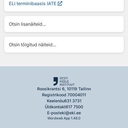
ELi terminibaasis IATE
Otsin lisanäiteid...
Otsin tõlgitud näiteid...
Roosikrantsi 6, 10119 Tallinn
Registrikood 70004011
Keelenõu
631 3731
Üldkontakt
617 7500
E-post
eki@eki.ee
Wordweb App 1.48.0