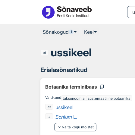
Otsingu juurde
Põhisisu juurde
Sõnakogud
Keel
1
ussikeel
et
Erialasõnastikud
content_copy
Botaanika terminibaas
Valdkond
taksonoomia
süstemaatiline botaanika
ussikeel
et
Echium
L.
la
keyboard_arrow_down
Näita kogu mõistet