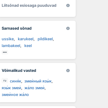
Liitsõnad esiosaga puuduvad
Sarnased sõnad
ussike
karukeel
pildikeel
lambakeel
keel
Võimalikud vasted
син
я
к
зме
и
ный яз
ы
к
ru
яз
ы
к зме
и
ж
а
ло зме
и
зме
и
ное ж
а
ло