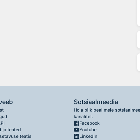
veeb
Sotsiaalmeedia
st
Hoia pilk peal meie sotsiaalme
gud
kanalitel.
API
Facebook
 ja teated
Youtube
setavuse teatis
LinkedIn