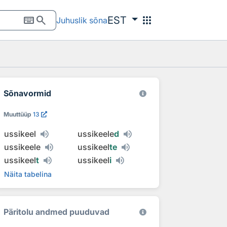
keyboard
search
apps
EST
Juhuslik sõna
Sõnavormid
Muuttüüp
13
ussikeel
ussikeele
d
ussikeele
ussikeel
te
ussikeel
t
ussikeel
i
Näita tabelina
Päritolu andmed puuduvad