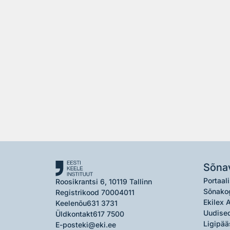
Sõna
Portaali
Roosikrantsi 6, 10119 Tallinn
Sõnako
Registrikood 70004011
Ekilex 
Keelenõu
631 3731
Uudised
Üldkontakt
617 7500
Ligipää
E-post
eki@eki.ee