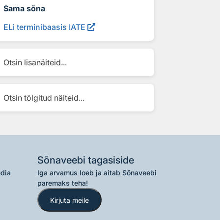
Sama sõna
ELi terminibaasis IATE
Otsin lisanäiteid...
Otsin tõlgitud näiteid...
Sõnaveebi tagasiside
edia
Iga arvamus loeb ja aitab Sõnaveebi
paremaks teha!
Kirjuta meile